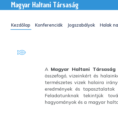
Magyar Haltani Társaság
Kezdőlap
Konferenciák
Jogszabályok
Halak na
A
Magyar Haltani Társaság
összefogó, vizeinkért és halai
természetes vizek halaira irány
eredmények és tapasztalatok k
Feladatunknak tekintjük tov
hagyományok és a magyar haltan