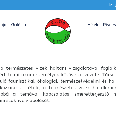
Mag
pja
Galéria
Hírek
Pisces
a természetes vizek haltani vizsgálatával foglal
nkért tenni akaró személyek közös szervezete. Társ
uló faunisztikai, ökológiai, természetvédelmi és ha
özkinccsé tétele, a természetes vizek halállom
ábbá a témával kapcsolatos ismeretterjesztő m
i szaknyelv ápolását.