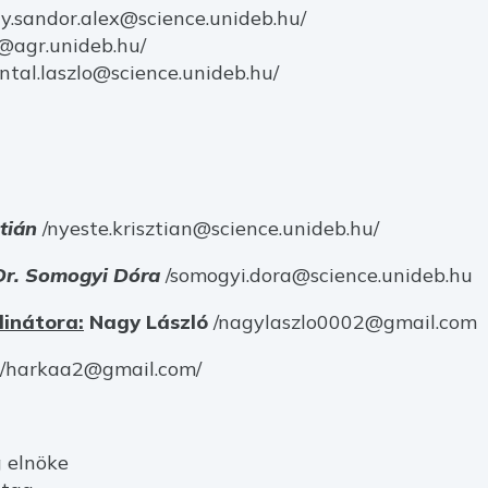
y.sandor.alex@science.unideb.hu/
l@agr.unideb.hu/
antal.laszlo@science.unideb.hu/
ztián
/nyeste.krisztian@science.unideb.hu/
Dr. Somogyi Dóra
/somogyi.dora@science.unideb.hu
dinátora:
Nagy László
/nagylaszlo0002@gmail.com
/harkaa2@gmail.com/
g elnöke