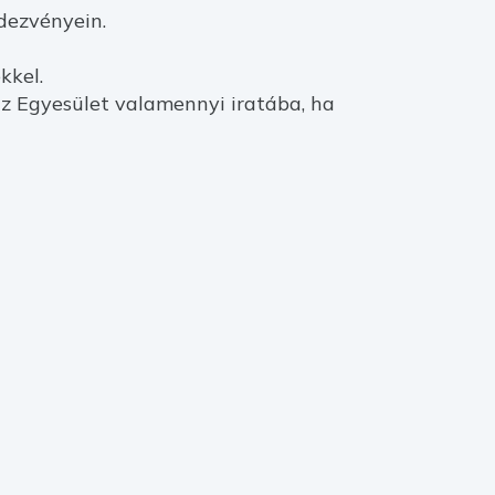
dezvényein.
kkel.
az Egyesület valamennyi iratába, ha