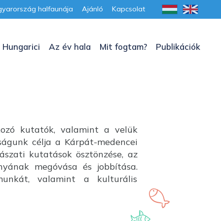
yarország halfaunája
Ajánló
Kapcsolat
 Hungarici
Az év hala
Mit fogtam?
Publikációk
kozó kutatók, valamint a velük
aságunk célja a Kárpát-medencei
lászati kutatások ösztönzése, az
ányának megóvása és jobbítása.
unkát, valamint a kulturális