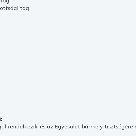
 tag
zottsági tag
:
al rendelkezik, és az Egyesület bármely tisztségére 