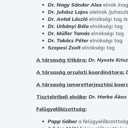
Dr. Nagy Sándor Alex
elnök /nag
Dr. Juhász Lajos
alelnök /juhasz
Dr. Antal László
elnökségi tag /
Dr. Urbányi Béla
elnökségi tag
Dr. Müller Tamás
elnökségi tag
Dr. Takács Péter
elnökségi tag
Szepesi Zsolt
elnökségi tag
A társaság titkára:
Dr. Nyeste Kris
A társaság arculati koordinátora:
A társaság ismeretterjesztési koor
Tiszteletbeli elnöke
: Dr. Harka Ákos
Felügyelőbizottság:
Papp Gábor
a felügyelőbizottsá