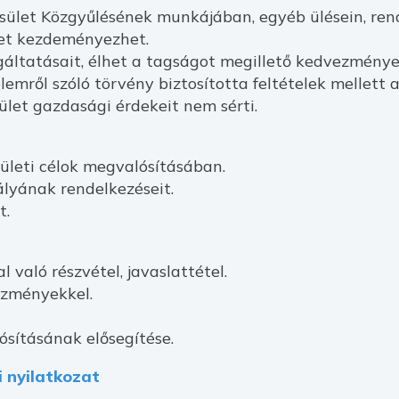
ület Közgyűlésének munkájában, egyéb ülésein, ren
ket kezdeményezhet.
áltatásait, élhet a tagságot megillető kedvezménye
emről szóló törvény biztosította feltételek mellett 
ület gazdasági érdekeit nem sérti.
leti célok megvalósításában.
lyának rendelkezéseit.
t.
való részvétel, javaslattétel.
ezményekkel.
sításának elősegítése.
 nyilatkozat