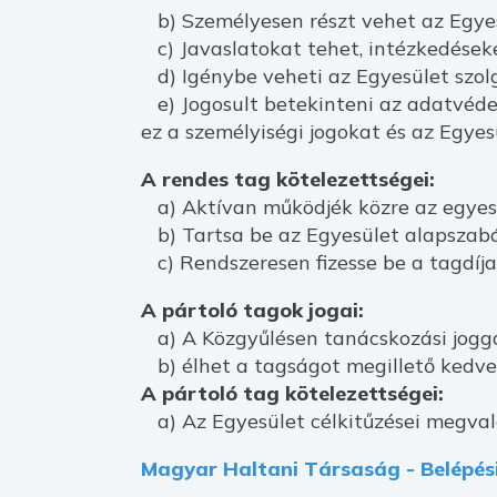
b) Személyesen részt vehet az Egyes
c) Javaslatokat tehet, intézkedése
d) Igénybe veheti az Egyesület szolg
e) Jogosult betekinteni az adatvédel
ez a személyiségi jogokat és az Egyes
A rendes tag kötelezettségei:
a) Aktívan működjék közre az egyesü
b) Tartsa be az Egyesület alapszabá
c) Rendszeresen fizesse be a tagdíja
A pártoló tagok jogai:
a) A Közgyűlésen tanácskozási joggal 
b) élhet a tagságot megillető kedv
A pártoló tag kötelezettségei:
a) Az Egyesület célkitűzései megvaló
Magyar Haltani Társaság - Belépési