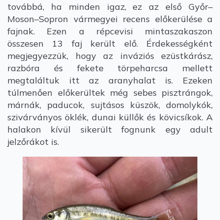
továbbá, ha minden igaz, ez az első Győr–
Moson–Sopron vármegyei recens előkerülése a
fajnak. Ezen a répcevisi mintaszakaszon
összesen 13 faj került elő. Érdekességként
megjegyezzük, hogy az inváziós ezüstkárász,
razbóra és fekete törpeharcsa mellett
megtaláltuk itt az aranyhalat is. Ezeken
túlmenően előkerültek még sebes pisztrángok,
márnák, paducok, sujtásos küszök, domolykók,
szivárványos öklék, dunai küllők és kövicsíkok. A
halakon kívül sikerült fognunk egy adult
jelzőrákot is.