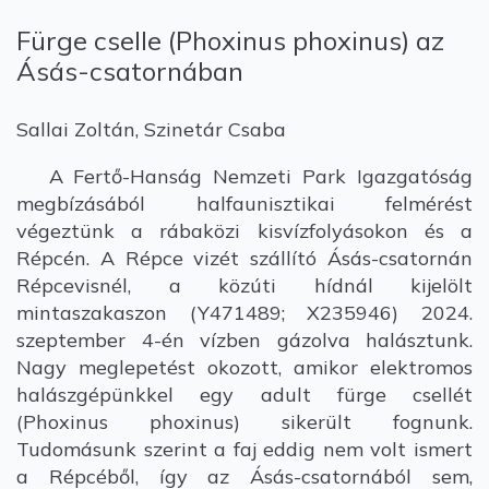
Fürge cselle (Phoxinus phoxinus) az
Ásás-csatornában
Sallai Zoltán, Szinetár Csaba
A Fertő-Hanság Nemzeti Park Igazgatóság
megbízásából halfaunisztikai felmérést
végeztünk a rábaközi kisvízfolyásokon és a
Répcén. A Répce vizét szállító Ásás-csatornán
Répcevisnél, a közúti hídnál kijelölt
mintaszakaszon (Y471489; X235946) 2024.
szeptember 4-én vízben gázolva halásztunk.
Nagy meglepetést okozott, amikor elektromos
halászgépünkkel egy adult fürge csellét
(Phoxinus phoxinus) sikerült fognunk.
Tudomásunk szerint a faj eddig nem volt ismert
a Répcéből, így az Ásás-csatornából sem,