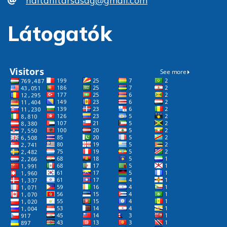
haltanitarsasag@gmail.com
Látogatók