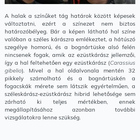
A halak a színűket tág határok között képesek
változtatni, ezért a színezet nem biztos
határozóbélyeg. Bár a képen látható hal színe
valóban a széles kárászra emlékeztet, a hátúszó
szegélye homorú, és a bognártüske alsó felén
nincsenek fogak, amik az ezüstkárász jellemzői,
így a hal feltehetően egy ezüstkárász (
Carassius
gibelio
). Mivel a hal oldalvonala mentén 32
pikkely számolható és a bognártüskén a
fogacskák mérete sem látszik egyértelműen, a
széleskárász-ezüstkárász hibrid lehetősége sem
zárható ki teljes mértékben, ennek
megállapításához azonban további
vizsgálatokra lenne szükség.