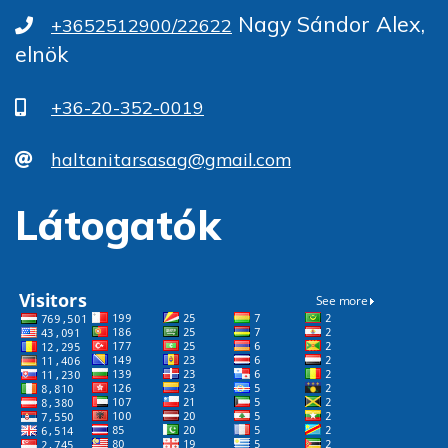
Nagy Sándor Alex,
+3652512900/22622
elnök
+36-20-352-0019
haltanitarsasag@gmail.com
Látogatók