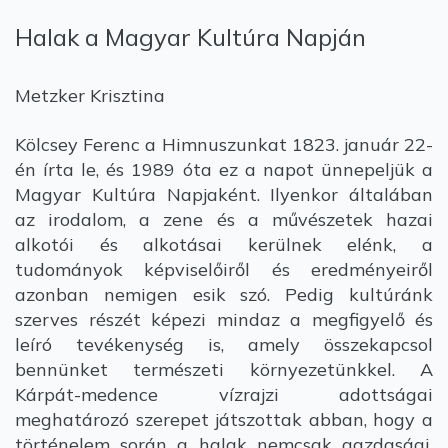
Halak a Magyar Kultúra Napján
Metzker Krisztina
Kölcsey Ferenc a Himnuszunkat 1823. január 22-
én írta le, és 1989 óta ez a napot ünnepeljük a
Magyar Kultúra Napjaként. Ilyenkor általában
az irodalom, a zene és a művészetek hazai
alkotói és alkotásai kerülnek elénk, a
tudományok képviselőiről és eredményeiről
azonban nemigen esik szó. Pedig kultúránk
szerves részét képezi mindaz a megfigyelő és
leíró tevékenység is, amely összekapcsol
bennünket természeti környezetünkkel. A
Kárpát-medence vízrajzi adottságai
meghatározó szerepet játszottak abban, hogy a
történelem során a halak nemcsak gazdasági,