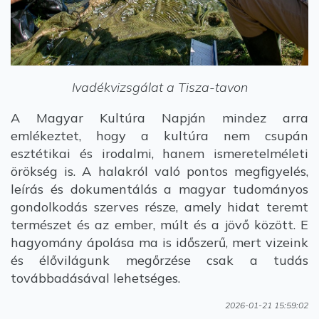
Ivadékvizsgálat a Tisza-tavon
A Magyar Kultúra Napján mindez arra
emlékeztet, hogy a kultúra nem csupán
esztétikai és irodalmi, hanem ismeretelméleti
örökség is. A halakról való pontos megfigyelés,
leírás és dokumentálás a magyar tudományos
gondolkodás szerves része, amely hidat teremt
természet és az ember, múlt és a jövő között. E
hagyomány ápolása ma is időszerű, mert vizeink
és élővilágunk megőrzése csak a tudás
továbbadásával lehetséges.
2026-01-21 15:59:02