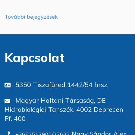
További bejegyzések
Kapcsolat
5350 Tiszafüred 1442/54 hrsz.
Magyar Haltani Társaság, DE
Hidrobiológiai Tanszék, 4002 Debrecen
Pf. 400
Nagy Sándor Alex,
+3652512900/22622