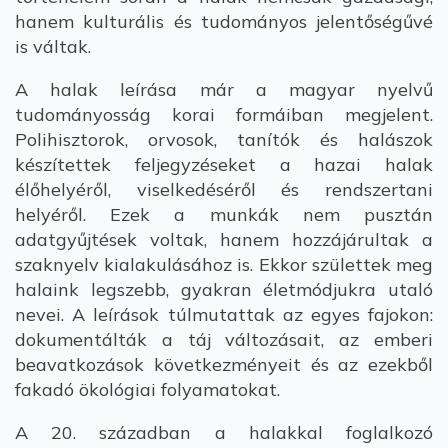
hanem kulturális és tudományos jelentőségűvé
is váltak.
A halak leírása már a magyar nyelvű
tudományosság korai formáiban megjelent.
Polihisztorok, orvosok, tanítók és halászok
készítettek feljegyzéseket a hazai halak
élőhelyéről, viselkedéséről és rendszertani
helyéről. Ezek a munkák nem pusztán
adatgyűjtések voltak, hanem hozzájárultak a
szaknyelv kialakulásához is. Ekkor születtek meg
halaink legszebb, gyakran életmódjukra utaló
nevei. A leírások túlmutattak az egyes fajokon:
dokumentálták a táj változásait, az emberi
beavatkozások következményeit és az ezekből
fakadó ökológiai folyamatokat.
A 20. században a halakkal foglalkozó