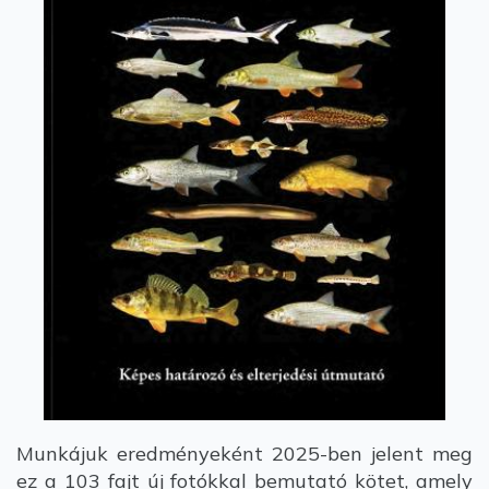
Munkájuk eredményeként 2025-ben jelent meg
ez a 103 fajt új fotókkal bemutató kötet, amely