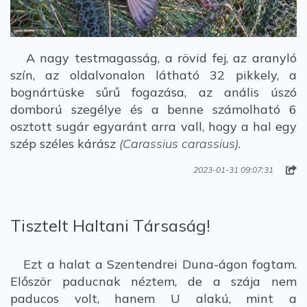
A nagy testmagasság, a rövid fej, az aranyló
szín, az oldalvonalon látható 32 pikkely, a
bognártüske sűrű fogazása, az anális úszó
domború szegélye és a benne számolható 6
osztott sugár egyaránt arra vall, hogy a hal egy
szép széles kárász
(Carassius carassius)
.
2023-01-31 09:07:31
Tisztelt Haltani Társaság!
Ezt a halat a Szentendrei Duna-ágon fogtam.
Először paducnak néztem, de a szája nem
paducos volt, hanem U alakú, mint a