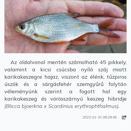
Az oldalvonal mentén számolható 45 pikkely,
valamint a kicsi csúcsba nyíló száj miatt
karikakeszegre hajaz, viszont az élénk, tűzpiros
úszók és a sárgásfehér szemgyűrű folytán
véleményünk szerint a fogott hal egy
karikakeszeg és vörösszárnyú keszeg hibridje
(Blicca bjoerkna x Scardinius erythrophthalmus)
.
2023-01-31 08:29:45