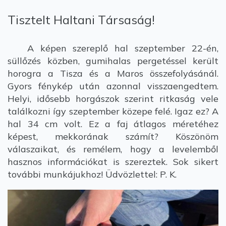
Tisztelt Haltani Társaság!
A képen szereplő hal szeptember 22-én,
süllőzés közben, gumihalas pergetéssel került
horogra a Tisza és a Maros összefolyásánál.
Gyors fénykép után azonnal visszaengedtem.
Helyi, idősebb horgászok szerint ritkaság vele
találkozni így szeptember közepe felé. Igaz ez? A
hal 34 cm volt. Ez a faj átlagos méretéhez
képest, mekkorának számít? Köszönöm
válaszaikat, és remélem, hogy a levelemből
hasznos információkat is szereztek. Sok sikert
további munkájukhoz! Üdvözlettel: P. K.