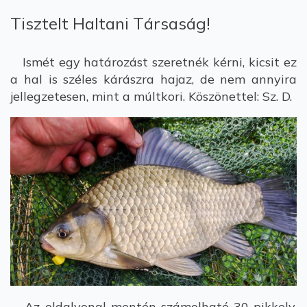
Tisztelt Haltani Társaság!
Ismét egy határozást szeretnék kérni, kicsit ez
a hal is széles kárászra hajaz, de nem annyira
jellegzetesen, mint a múltkori. Köszönettel: Sz. D.
Az oldalvonal mentén számolható 30 pikkely,