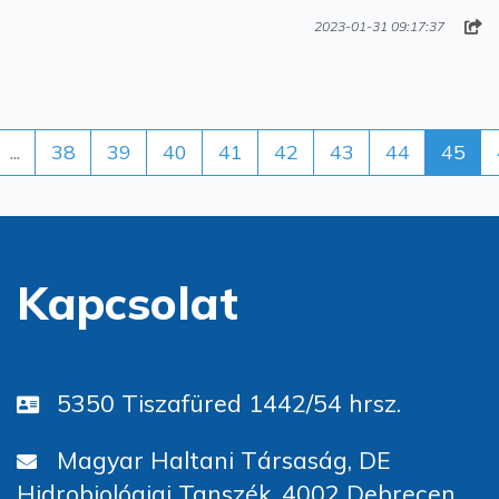
2023-01-31 09:17:37
...
38
39
40
41
42
43
44
45
Kapcsolat
5350 Tiszafüred 1442/54 hrsz.
Magyar Haltani Társaság, DE
Hidrobiológiai Tanszék, 4002 Debrecen