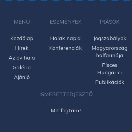
MENÜ
ESEMÉNYEK
ÍRÁSOK
Kezdőlap
Halak napja
Jogszabályok
Hírek
Konferenciák
Magyarország
halfaunája
Az év hala
Pisces
Galéria
Hungarici
Ajánló
Publikációk
ISMERETTERJESZTŐ
Mit fogtam?