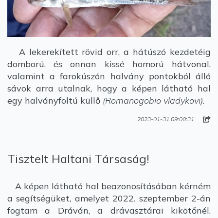
A lekerekített rövid orr, a hátúszó kezdetéig
domború, és onnan kissé homorú hátvonal,
valamint a farokúszón halvány pontokból álló
sávok arra utalnak, hogy a képen látható hal
egy halványfoltú küllő
(Romanogobio vladykovi)
.
2023-01-31 09:00:31
Tisztelt Haltani Társaság!
A képen látható hal beazonosításában kérném
a segítségüket, amelyet 2022. szeptember 2-án
fogtam a Dráván, a drávasztárai kikötőnél.