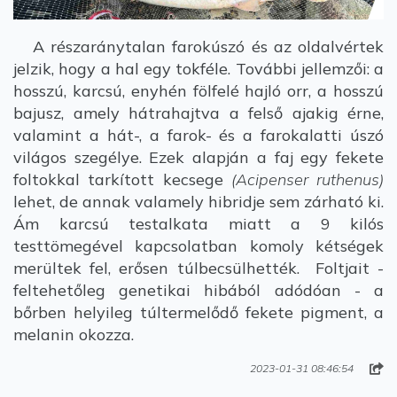
A részaránytalan farokúszó és az oldalvértek
jelzik, hogy a hal egy tokféle. További jellemzői: a
hosszú, karcsú, enyhén fölfelé hajló orr, a hosszú
bajusz, amely hátrahajtva a felső ajakig érne,
valamint a hát-, a farok- és a farokalatti úszó
világos szegélye. Ezek alapján a faj egy fekete
foltokkal tarkított kecsege
(Acipenser ruthenus)
lehet, de annak valamely hibridje sem zárható ki.
Ám karcsú testalkata miatt a 9 kilós
testtömegével kapcsolatban komoly kétségek
merültek fel, erősen túlbecsülhették. Foltjait -
feltehetőleg genetikai hibából adódóan - a
bőrben helyileg túltermelődő fekete pigment, a
melanin okozza.
2023-01-31 08:46:54