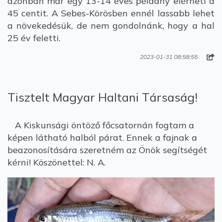
azonban már egy 13-14 éves példány elérheti a
45 centit. A Sebes-Körösben ennél lassabb lehet
a növekedésük, de nem gondolnánk, hogy a hal
25 év feletti.
2023-01-31 08:58:55
Tisztelt Magyar Haltani Társaság!
A Kiskunsági öntöző főcsatornán fogtam a
képen látható halból párat. Ennek a fajnak a
beazonosítására szeretném az Önök segítségét
kérni! Köszönettel: N. A.