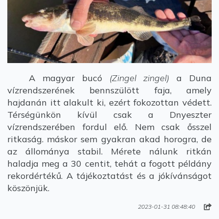
A magyar bucó
(Zingel zingel)
a Duna
vízrendszerének bennszülött faja, amely
hajdanán itt alakult ki, ezért fokozottan védett.
Térségünkön kívül csak a Dnyeszter
vízrendszerében fordul elő. Nem csak ősszel
ritkaság. máskor sem gyakran akad horogra, de
az állománya stabil. Mérete nálunk ritkán
haladja meg a 30 centit, tehát a fogott példány
rekordértékű. A tájékoztatást és a jókívánságot
köszönjük.
2023-01-31 08:48:40