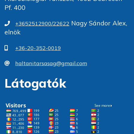
Pf. 400
Nagy Sándor Alex,
+3652512900/22622
elnök
+36-20-352-0019
haltanitarsasag@gmail.com
Látogatók