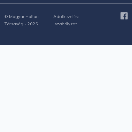
© Magyar Haltani
Adatkezelési
Társaság - 2026
szabályzat