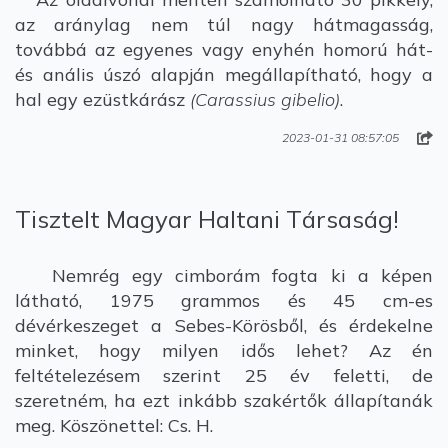
az aránylag nem túl nagy hátmagasság,
továbbá az egyenes vagy enyhén homorú hát-
és anális úszó alapján megállapítható, hogy a
hal egy ezüstkárász
(Carassius gibelio)
.
2023-01-31 08:57:05
Tisztelt Magyar Haltani Társaság!
Nemrég egy cimborám fogta ki a képen
látható, 1975 grammos és 45 cm-es
dévérkeszeget a Sebes-Körösből, és érdekelne
minket, hogy milyen idős lehet? Az én
feltételezésem szerint 25 év feletti, de
szeretném, ha ezt inkább szakértők állapítanák
meg. Köszönettel: Cs. H.