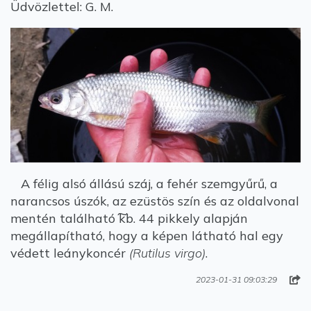
Üdvözlettel: G. M.
A félig alsó állású száj, a fehér szemgyűrű, a
narancsos úszók, az ezüstös szín és az oldalvonal
mentén található ͠kb. 44 pikkely alapján
megállapítható, hogy a képen látható hal egy
védett leánykoncér
(Rutilus virgo)
.
2023-01-31 09:03:29