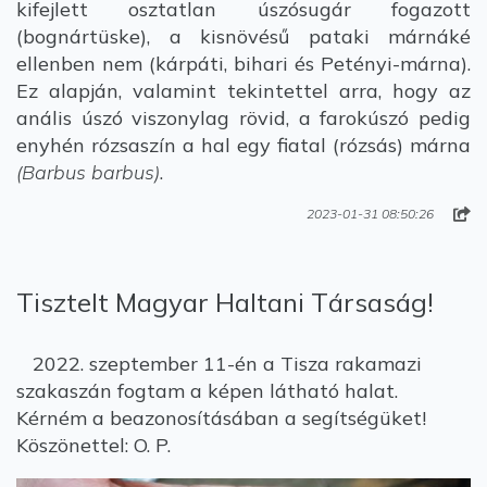
kifejlett osztatlan úszósugár fogazott
(bognártüske), a kisnövésű pataki márnáké
ellenben nem (kárpáti, bihari és Petényi-márna).
Ez alapján, valamint tekintettel arra, hogy az
anális úszó viszonylag rövid, a farokúszó pedig
enyhén rózsaszín a hal egy fiatal (rózsás) márna
(Barbus barbus)
.
2023-01-31 08:50:26
Tisztelt Magyar Haltani Társaság!
2022. szeptember 11-én a Tisza rakamazi
szakaszán fogtam a képen látható halat.
Kérném a beazonosításában a segítségüket!
Köszönettel: O. P.