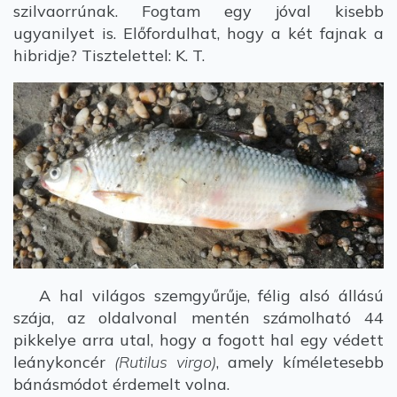
szilvaorrúnak. Fogtam egy jóval kisebb
ugyanilyet is. Előfordulhat, hogy a két fajnak a
hibridje? Tisztelettel: K. T.
A hal világos szemgyűrűje, félig alsó állású
szája, az oldalvonal mentén számolható 44
pikkelye arra utal, hogy a fogott hal egy védett
leánykoncér
(Rutilus virgo)
, amely kíméletesebb
bánásmódot érdemelt volna.