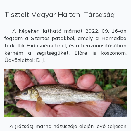
Tisztelt Magyar Haltani Társaság!
A képeken látható márnát 2022. 09. 16-án
fogtam a Szártos-patakból, amely a Hernádba
torkollik Hidasnémetinél, és a beazonosításában
kérném a segítségüket. Előre is köszönöm.
Üdvözlettel: D. J.
A (rózsás) márna hátúszója elején lévő teljesen