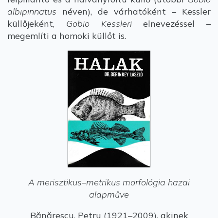
albipinnatus
néven), de várhatóként – Kessler
küllőjeként,
Gobio Kessleri
elnevezéssel –
megemlíti a homoki küllőt is.
A merisztikus–metrikus morfológia hazai
alapműve
Bănărescu, Petru (1921–2009), akinek