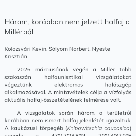
Három, korábban nem jelzett halfaj a
Millérből
Kolozsvári Kevin, Sólyom Norbert, Nyeste
Krisztián
2026 márciusának végén a Millér több
szakaszán halfaunisztikai vizsgálatokat
végeztünk elektromos halászgép
alkalmazásával. A mintavételek célja a vízfolyás
aktuális halfaj-összetételének felmérése volt.
A vizsgálatok során három, a területről
korábban nem ismert halfaj jelenlétét igazoltuk.
A kaukázusi törpegéb (
Knipowitschia caucasica
)
egyede a 47°17'23.8"N, 20°14'37.0"E