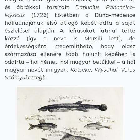
és ábrákkal társított
Danubius Pannonico-
Mysicus
(1726) kötetben a Duna-medence
halfaunájának első átfogó képét adta a saját
észlelései alapján. A leírásokat latinul tette
közzé (így a neve is Marsili lett), de
érdekességként megemlíthető, hogy olasz
származása ellenére több halunk képéhez is
odaírta – hol német, hol magyar betűkkel – a hal
magyar nevét imigyen:
Ketseke
,
Wysahal
,
Veres
Szárnyuketzegh
.