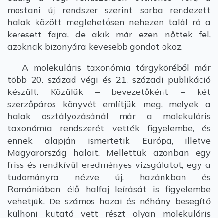
mostani új rendszer szerint sorba rendezett
halak között meglehetősen nehezen talál rá a
keresett fajra, de akik már ezen nőttek fel,
azoknak bizonyára kevesebb gondot okoz.
A molekuláris taxonómia tárgyköréből már
több 20. század végi és 21. századi publikáció
készült. Közülük – bevezetőként – két
szerzőpáros könyvét említjük meg, melyek a
halak osztályozásánál már a molekuláris
taxonómia rendszerét vették figyelembe, és
ennek alapján ismertetik Európa, illetve
Magyarország halait. Mellettük azonban egy
friss és rendkívül eredményes vizsgálatot, egy a
tudományra nézve új, hazánkban és
Romániában élő halfaj leírását is figyelembe
vehetjük. De számos hazai és néhány besegítő
külhoni kutató vett részt olyan molekuláris