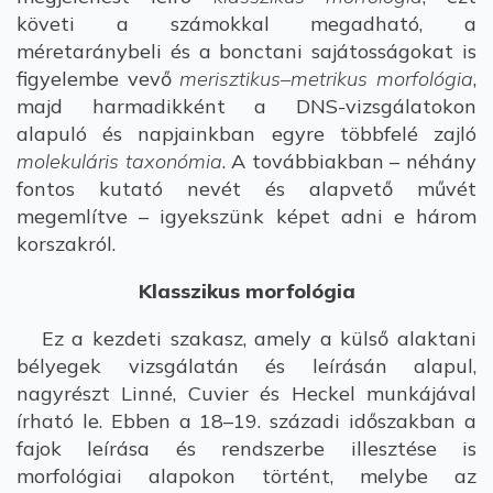
követi a számokkal megadható, a
méretaránybeli és a bonctani sajátosságokat is
figyelembe vevő
merisztikus–metrikus morfológia
,
majd harmadikként a DNS-vizsgálatokon
alapuló és napjainkban egyre többfelé zajló
molekuláris taxonómia
. A továbbiakban – néhány
fontos kutató nevét és alapvető művét
megemlítve – igyekszünk képet adni e három
korszakról.
Klasszikus morfológia
Ez a kezdeti szakasz, amely a külső alaktani
bélyegek vizsgálatán és leírásán alapul,
nagyrészt Linné, Cuvier és Heckel munkájával
írható le. Ebben a 18–19. századi időszakban a
fajok leírása és rendszerbe illesztése is
morfológiai alapokon történt, melybe az