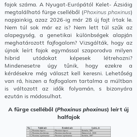
fajok száma. A Nyugat-Európától Kelet- Ázsiáig
megtalálható fürge cselléből (
Phoxinus phoxinus
)
napjainkig, azaz 2026-ig már 28 új fajt írtak le.
Nem túl sok már ez is? Nem lett túl szűk az
alapegység, a genetikai különbségek alapján
meghatározott fajfogalom? Vizsgálták, hogy az
újnak leírt fajok egymással szaporodva milyen
hibrid utódokat képesek létrehozni?
Mindenesetre úgy tűnik, hogy ezekre a
kérdésekre még választ kell keresni. Lehetőség
van rá, hiszen a fajfogalom tartalma a múltban
is változott az idők folyamán, s bizonyára
ezután is módosulhat.
A fürge cselléből (
Phoxinus phoxinus
) leírt új
halfajok