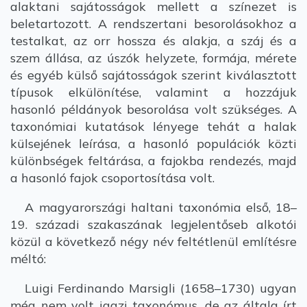
alaktani sajátosságok mellett a színezet is
beletartozott. A rendszertani besorolásokhoz a
testalkat, az orr hossza és alakja, a száj és a
szem állása, az úszók helyzete, formája, mérete
és egyéb külső sajátosságok szerint kiválasztott
típusok elkülönítése, valamint a hozzájuk
hasonló példányok besorolása volt szükséges. A
taxonómiai kutatások lényege tehát a halak
külsejének leírása, a hasonló populációk közti
különbségek feltárása, a fajokba rendezés, majd
a hasonló fajok csoportosítása volt.
A magyarországi haltani taxonómia első, 18–
19. századi szakaszának legjelentőseb alkotói
közül a következő négy név feltétlenül említésre
méltó:
Luigi Ferdinando Marsigli (1658–1730) ugyan
még nem volt igazi taxonómus, de az általa írt