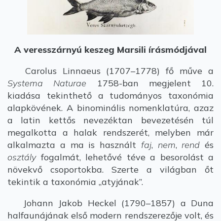
A veresszárnyú keszeg Marsili írásmódjával
Carolus Linnaeus (1707–1778) fő műve a
Systema Naturae
1758-ban megjelent 10.
kiadása tekinthető a tudományos taxonómia
alapkövének. A binominális nomenklatúra, azaz
a latin kettős nevezéktan bevezetésén túl
megalkotta a halak rendszerét, melyben már
alkalmazta a ma is használt
faj
,
nem
,
rend
és
osztály
fogalmát, lehetővé téve a besorolást a
növekvő csoportokba. Szerte a világban őt
tekintik a taxonómia „atyjának”.
Johann Jakob Heckel (1790–1857) a Duna
halfaunájának első modern rendszerezője volt, és