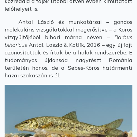
közreadja a fajok utóbbi ötven évben kimutatott
lelőhelyeit is.
Antal László és munkatársai – gondos
molekuláris vizsgálatokkal megerősítve – a Körös
vízgyűjtőjéből bihari márna néven –
Barbus
biharicus
Antal, László & Kotlík, 2016 – egy új fajt
azonosítottak és írtak be a halak rendszerébe. E
tudományos újdonság nagyrészt Románia
területén honos, de a Sebes-Körös határmenti
hazai szakaszán is él.