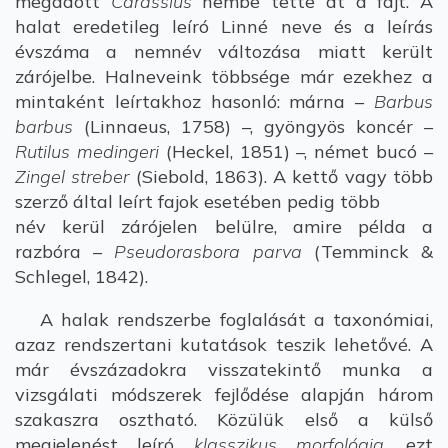
megadott
Carassius
nembe tette át a fajt. A
halat eredetileg leíró Linné neve és a leírás
évszáma a nemnév változása miatt került
zárójelbe. Halneveink többsége már ezekhez a
mintaként leírtakhoz hasonló: márna –
Barbus
barbus
(Linnaeus, 1758) –, gyöngyös koncér –
Rutilus medingeri
(Heckel, 1851) –, német bucó –
Zingel streber
(Siebold, 1863). A kettő vagy több
szerző által leírt fajok esetében pedig több
név kerül zárójelen belülre, amire példa a
razbóra –
Pseudorasbora parva
(Temminck &
Schlegel, 1842).
A halak rendszerbe foglalását a taxonómiai,
azaz rendszertani kutatások teszik lehetővé. A
már évszázadokra visszatekintő munka a
vizsgálati módszerek fejlődése alapján három
szakaszra osztható. Közülük első a külső
megjelenést leíró
klasszikus morfológia
, ezt