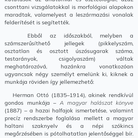
csonttani vizsgálatokkal is morfológiai alapokon
maradtak, valamelyest a leszármazási vonalak
felderítését is segítették.
Ebből az időszakból, melyben a
számszerűsíthető jellegek (pikkelyszám,
osztatlan és osztott úszósugarak száma,
testarányok, csigolyaszám) váltak
meghatározóvá, hazánkra vonatkozóan
ugyancsak négy személyt emelünk ki, kiknek a
munkája röviden így jellemezhető:
Herman Ottó (1835–1914), akinek rendkívül
gondos munkája –
A magyar halászat könyve
(1887) – a hazai halfajok ismertetése, valamint
precíz rendszerbe foglalása mellett a magyar
haltani szaknyelv és a népi szókincs
megőrzésében is pótolhatatlan jelentőséggel bír.