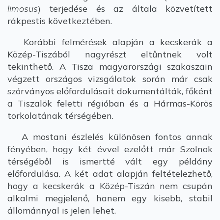
limosus
) terjedése és az általa közvetített
rákpestis következtében.
Korábbi felmérések alapján a kecskerák a
Közép-Tiszából nagyrészt eltűntnek volt
tekinthető. A Tisza magyarországi szakaszain
végzett országos vizsgálatok során már csak
szórványos előfordulásait dokumentálták, főként
a Tiszalök feletti régióban és a Hármas-Körös
torkolatának térségében.
A mostani észlelés különösen fontos annak
fényében, hogy két évvel ezelőtt már Szolnok
térségéből is ismertté vált egy példány
előfordulása. A két adat alapján feltételezhető,
hogy a kecskerák a Közép-Tiszán nem csupán
alkalmi megjelenő, hanem egy kisebb, stabil
állománnyal is jelen lehet.