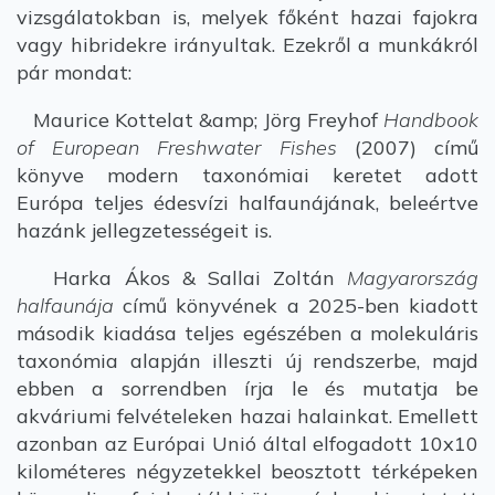
vizsgálatokban is, melyek főként hazai fajokra
vagy hibridekre irányultak. Ezekről a munkákról
pár mondat:
Maurice Kottelat &amp; Jörg Freyhof
Handbook
of European Freshwater Fishes
(2007) című
könyve modern taxonómiai keretet adott
Európa teljes édesvízi halfaunájának, beleértve
hazánk jellegzetességeit is.
Harka Ákos & Sallai Zoltán
Magyarország
halfaunája
című könyvének a 2025-ben kiadott
második kiadása teljes egészében a molekuláris
taxonómia alapján illeszti új rendszerbe, majd
ebben a sorrendben írja le és mutatja be
akváriumi felvételeken hazai halainkat. Emellett
azonban az Európai Unió által elfogadott 10x10
kilométeres négyzetekkel beosztott térképeken