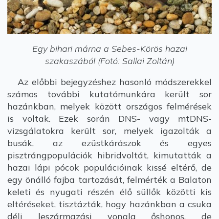
Egy bihari márna a Sebes-Körös hazai
szakaszából (Fotó: Sallai Zoltán)
Az előbbi bejegyzéshez hasonló módszerekkel
számos további kutatómunkára került sor
hazánkban, melyek között országos felmérések
is voltak. Ezek során DNS- vagy mtDNS-
vizsgálatokra került sor, melyek igazolták a
busák, az ezüstkárászok és egyes
pisztrángpopulációk hibridvoltát, kimutatták a
hazai lápi pócok populációinak kissé eltérő, de
egy önálló fajba tartozását, felmérték a Balaton
keleti és nyugati részén élő süllők közötti kis
eltéréseket, tisztázták, hogy hazánkban a csuka
déli leszármazási vonala őshonos, de