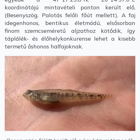
koordinátájú mintavételi ponton került elő,
(Besenyszög, Palotás felőli főút mellett). A faj
idegenhonos, bentikus életmódú, elsősorban
finom szemcseméretű aljzathoz kötődik, így
táplálék- és élőhelykonkurense lehet a kisebb
termetű őshonos halfajoknak.