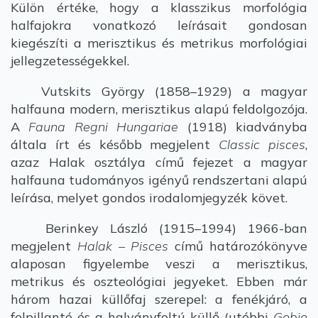
Külön értéke, hogy a klasszikus morfológia
halfajokra vonatkozó leírásait gondosan
kiegészíti a merisztikus és metrikus morfológiai
jellegzetességekkel.
Vutskits György (1858–1929) a magyar
halfauna modern, merisztikus alapú feldolgozója.
A
Fauna Regni Hungariae
(1918) kiadványba
általa írt és később megjelent
Classic pisces
,
azaz Halak osztálya című fejezet a magyar
halfauna tudományos igényű rendszertani alapú
leírása, melyet gondos irodalomjegyzék követ.
Berinkey László (1915–1994) 1966-ban
megjelent
Halak – Pisces
című határozókönyve
alaposan figyelembe veszi a merisztikus,
metrikus és oszteológiai jegyeket. Ebben már
három hazai küllőfaj szerepel: a fenékjáró, a
felpillantó és a halványfoltú küllő (utóbbi
Gobio