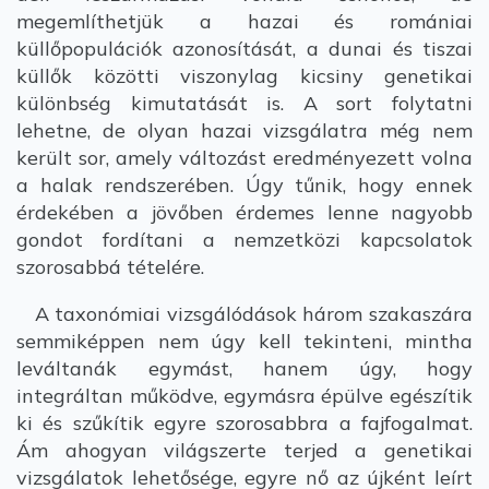
megemlíthetjük a hazai és romániai
küllőpopulációk azonosítását, a dunai és tiszai
küllők közötti viszonylag kicsiny genetikai
különbség kimutatását is. A sort folytatni
lehetne, de olyan hazai vizsgálatra még nem
került sor, amely változást eredményezett volna
a halak rendszerében. Úgy tűnik, hogy ennek
érdekében a jövőben érdemes lenne nagyobb
gondot fordítani a nemzetközi kapcsolatok
szorosabbá tételére.
A taxonómiai vizsgálódások három szakaszára
semmiképpen nem úgy kell tekinteni, mintha
leváltanák egymást, hanem úgy, hogy
integráltan működve, egymásra épülve egészítik
ki és szűkítik egyre szorosabbra a fajfogalmat.
Ám ahogyan világszerte terjed a genetikai
vizsgálatok lehetősége, egyre nő az újként leírt