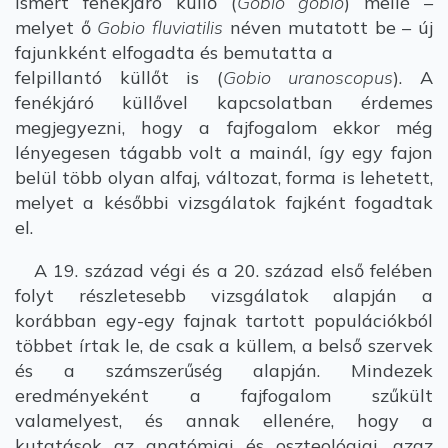
ismert fenékjáró küllő (
Gobio gobio
) mellé –
melyet ő
Gobio fluviatilis
néven mutatott be – új
fajunkként elfogadta és bemutatta a
felpillantó küllőt is (
Gobio uranoscopus
). A
fenékjáró küllővel kapcsolatban érdemes
megjegyezni, hogy a fajfogalom ekkor még
lényegesen tágabb volt a mainál, így egy fajon
belül több olyan alfaj, változat, forma is lehetett,
melyet a későbbi vizsgálatok fajként fogadtak
el.
A 19. század végi és a 20. század első felében
folyt részletesebb vizsgálatok alapján a
korábban egy-egy fajnak tartott populációkból
többet írtak le, de csak a küllem, a belső szervek
és a számszerűség alapján. Mindezek
eredményeként a fajfogalom szűkült
valamelyest, és annak ellenére, hogy a
kutatások az anatómiai és oszteológiai, azaz