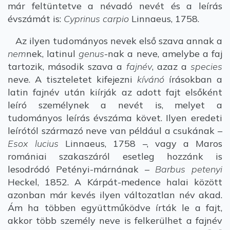
már feltüntetve a névadó nevét és a leírás
évszámát is:
Cyprinus carpio
Linnaeus, 1758.
Az ilyen tudományos nevek első szava annak a
nem
nek, latinul
genus
-nak a neve, amelybe a faj
tartozik, második szava a
fajnév
, azaz a
species
neve. A tiszteletet kifejezni
kívánó
írásokban a
latin fajnév után kiírják az adott fajt elsőként
leíró személynek a nevét is, melyet a
tudományos leírás évszáma követ. Ilyen eredeti
leírótól származó neve van például a csukának –
Esox lucius
Linnaeus, 1758 –, vagy a Maros
romániai szakaszáról esetleg hozzánk is
lesodródó Petényi-márnának –
Barbus petenyi
Heckel, 1852. A Kárpát-medence halai között
azonban már kevés ilyen változatlan név akad.
Ám ha többen együttműködve írták le a fajt,
akkor több személy neve is felkerülhet a fajnév