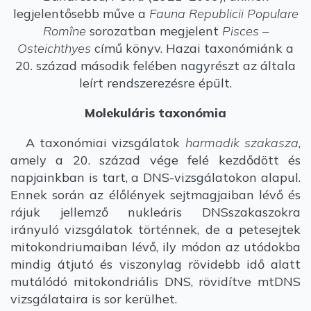
legjelentősebb műve a
Fauna Republicii Populare
Romîne
sorozatban megjelent
Pisces –
Osteichthyes
című könyv. Hazai taxonómiánk a
20. század második felében nagyrészt az általa
leírt rendszerezésre épült.
Molekuláris taxonómia
A taxonómiai vizsgálatok
harmadik szakasza
,
amely a 20. század vége felé kezdődött és
napjainkban is tart, a DNS-vizsgálatokon alapul.
Ennek során az élőlények sejtmagjaiban lévő és
rájuk jellemző nukleáris DNSszakaszokra
irányuló vizsgálatok történnek, de a petesejtek
mitokondriumaiban lévő, ily módon az utódokba
mindig átjutó és viszonylag rövidebb idő alatt
mutálódó mitokondriális DNS, rövidítve mtDNS
vizsgálataira is sor kerülhet.