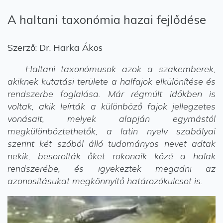
A haltani taxonómia hazai fejlődése
Szerző: Dr. Harka Ákos
Haltani taxonómusok azok a szakemberek,
akiknek kutatási területe a halfajok elkülönítése és
rendszerbe foglalása. Már régmúlt időkben is
voltak, akik leírták a különböző fajok jellegzetes
vonásait, melyek alapján egymástól
megkülönböztethetők, a latin nyelv szabályai
szerint két szóból álló tudományos nevet adtak
nekik, besorolták őket rokonaik közé a halak
rendszerébe, és igyekeztek megadni az
azonosításukat megkönnyítő határozókulcsot is.