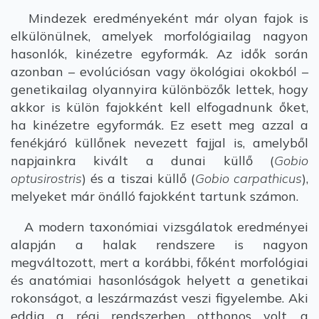
Mindezek eredményeként már olyan fajok is
elkülönülnek, amelyek morfológiailag nagyon
hasonlók, kinézetre egyformák. Az idők során
azonban – evolúciósan vagy ökológiai okokból –
genetikailag olyannyira különbözők lettek, hogy
akkor is külön fajokként kell elfogadnunk őket,
ha kinézetre egyformák. Ez esett meg azzal a
fenékjáró küllőnek nevezett fajjal is, amelyből
napjainkra kivált a dunai küllő (
Gobio
optusirostris
) és a tiszai küllő (
Gobio carpathicus
),
melyeket már önálló fajokként tartunk számon.
A modern taxonómiai vizsgálatok eredményei
alapján a halak rendszere is nagyon
megváltozott, mert a korábbi, főként morfológiai
és anatómiai hasonlóságok helyett a genetikai
rokonságot, a leszármazást veszi figyelembe. Aki
eddig a régi rendszerben otthonos volt, a