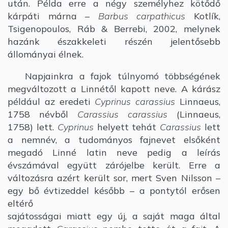
után. Példa erre a négy személyhez kötődő
kárpáti márna –
Barbus carpathicus
Kotlík,
Tsigenopoulos, Ráb & Berrebi, 2002, melynek
hazánk északkeleti részén jelentősebb
állományai élnek.
Napjainkra a fajok túlnyomó többségének
megváltozott a Linnétől kapott neve. A kárász
például az eredeti
Cyprinus carassius
Linnaeus,
1758 névből
Carassius carassius
(Linnaeus,
1758) lett.
Cyprinus
helyett tehát
Carassius
lett
a nemnév, a tudományos fajnevet elsőként
megadó Linné latin neve pedig a leírás
évszámával együtt zárójelbe került. Erre a
változásra azért került sor, mert Sven Nilsson –
egy bő évtizeddel később – a pontytól erősen
eltérő
sajátosságai miatt egy új, a saját maga által