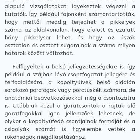
alapuló vizsgálatokat igyekeztek végezni a
kutatók. Így például fajonként számontartották,
hogy mettől meddig terjedhet a pikkelyek
száma az oldalvonalon, hogy efölött és ezalatt
hány pikkelysor lehet, és hogy az úszók
osztatlan és osztott sugarainak a száma milyen
határok között változhat.
Felfigyeltek a belső jellegzetességekre is, így
például a szájban lévő csontfogazat jellegére és
térfoglalására, a kopoltyúívek belső oldalán
sorakozó porcfogak vagy porctüskék számára, de
anatómiai beavatkozásokkal még a csontozatra
is. Utóbbiak közül a garatcsontok a rajtuk ülő
garatfogakkal igen jellemzőek lehetnek, de
olykor a kopoltyúfedő csontjainak formáját és a
csigolyák számát is figyelembe vették a
rokonságok megállapításához.