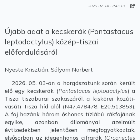
2026-07-14 12:43:13
Újabb adat a kecskerák (Pontastacus
leptodactylus) közép-tiszai
előfordulásáról
Nyeste Krisztián, Sólyom Norbert
2026. 05. 03-án a horgászatunk során került
elő egy kecskerák (
Pontastacus leptodactylus
) a
Tisza tiszaburai szakaszáról, a kiskörei közúti-
vasúti Tisza híd alól (N47.478478, E20.513853).
A faj hazánk három őshonos tízlábú rákfajának
egyike, azonban állományai azelmúlt
évtizedekben jelentősen megfogyatkoztak,
elsősorban az idegenhonos cifrarák (
Orconectes