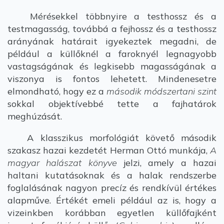
Mérésekkel többnyire a testhossz és a
testmagasság, továbbá a fejhossz és a testhossz
arányának határait igyekeztek megadni, de
például a küllőknél a faroknyél legnagyobb
vastagságának és legkisebb magasságának a
viszonya is fontos lehetett. Mindenesetre
elmondható, hogy ez a
második módszertani szint
sokkal objektívebbé tette a fajhatárok
meghúzását.
A klasszikus morfológiát követő második
szakasz hazai kezdetét Herman Ottó munkája,
A
magyar halászat könyve
jelzi, amely a hazai
haltani kutatásoknak és a halak rendszerbe
foglalásának nagyon precíz és rendkívül értékes
alapműve. Értékét emeli például az is, hogy a
vizeinkben korábban egyetlen küllőfajként