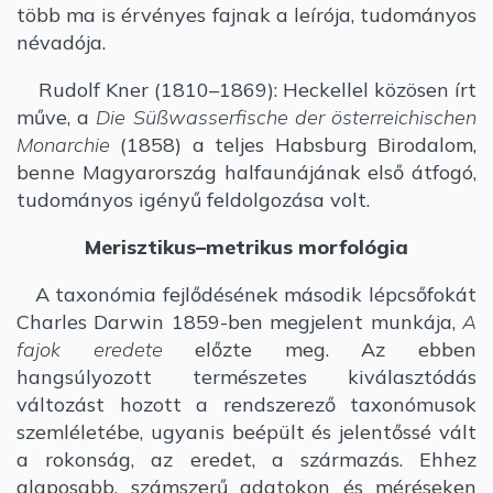
több ma is érvényes fajnak a leírója, tudományos
névadója.
Rudolf Kner (1810–1869): Heckellel közösen írt
műve, a
Die Süßwasserfische der österreichischen
Monarchie
(1858) a teljes Habsburg Birodalom,
benne Magyarország halfaunájának első átfogó,
tudományos igényű feldolgozása volt.
Merisztikus–metrikus morfológia
A taxonómia fejlődésének második lépcsőfokát
Charles Darwin 1859-ben megjelent munkája,
A
fajok eredete
előzte meg. Az ebben
hangsúlyozott természetes kiválasztódás
változást hozott a rendszerező taxonómusok
szemléletébe, ugyanis beépült és jelentőssé vált
a rokonság, az eredet, a származás. Ehhez
alaposabb, számszerű adatokon és méréseken