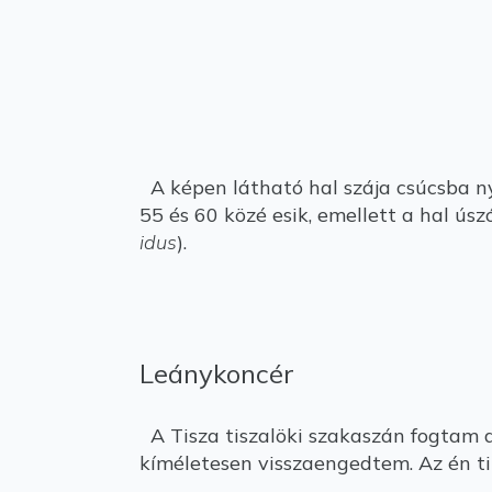
A képen látható hal szája csúcsba ny
55 és 60 közé esik, emellett a hal ús
idus
).
Leánykoncér
A Tisza tiszalöki szakaszán fogtam 
kíméletesen visszaengedtem. Az én ti