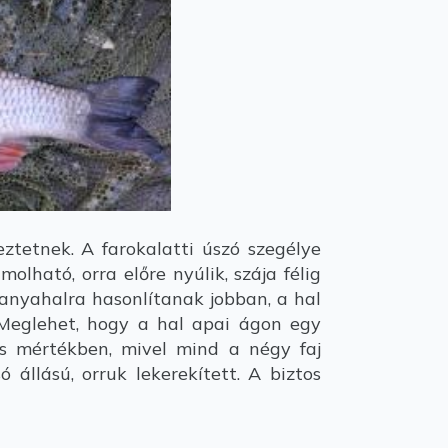
ztetnek. A farokalatti úszó szegélye
lható, orra előre nyúlik, szája félig
z anyahalra hasonlítanak jobban, a hal
. Meglehet, hogy a hal apai ágon egy
es mértékben, mivel mind a négy faj
állású, orruk lekerekített. A biztos