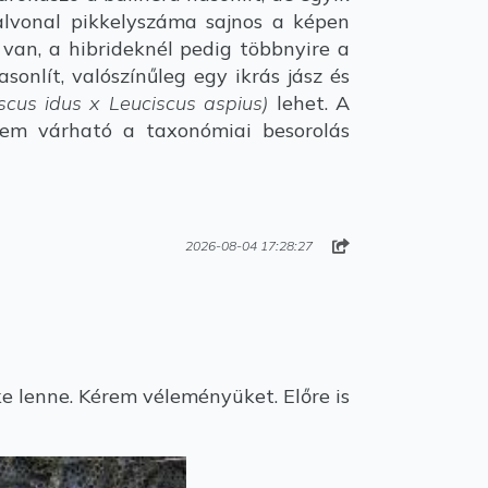
lvonal pikkelyszáma sajnos a képen
van, a hibrideknél pedig többnyire a
onlít, valószínűleg egy ikrás jász és
scus idus x Leuciscus aspius)
lehet. A
 nem várható a taxonómiai besorolás
2026-08-04 17:28:27
 lenne. Kérem véleményüket. Előre is