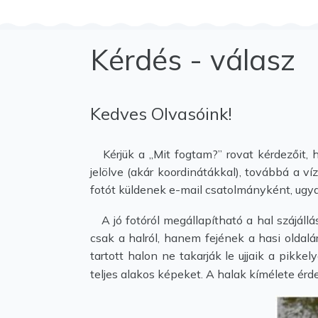
Kérdés - válasz
Kedves Olvasóink!
Kérjük a „Mit fogtam?” rovat kérdezőit, h
jelölve (akár koordinátákkal), továbbá a ví
fotót küldenek e-mail csatolmányként, ugya
A jó fotóról megállapítható a hal szájállá
csak a halról, hanem fejének a hasi oldalá
tartott halon ne takarják le ujjaik a pikk
teljes alakos képeket. A halak kímélete ér