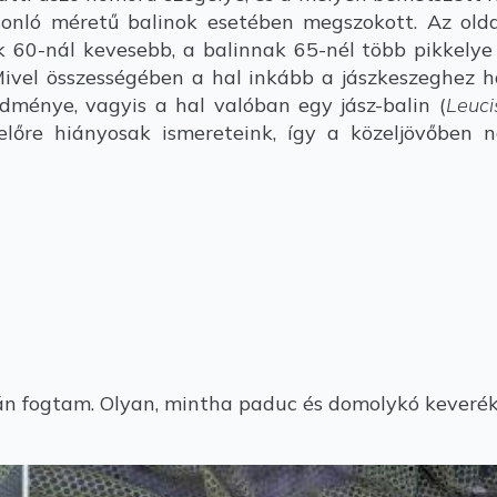
onló méretű balinok esetében megszokott. Az olda
 60-nál kevesebb, a balinnak 65-nél több pikkelye 
ivel összességében a hal inkább a jászkeszeghez has
edménye, vagyis a hal valóban egy jász-balin (
Leuci
előre hiányosak ismereteink, így a közeljövőben
án fogtam. Olyan, mintha paduc és domolykó keveréke