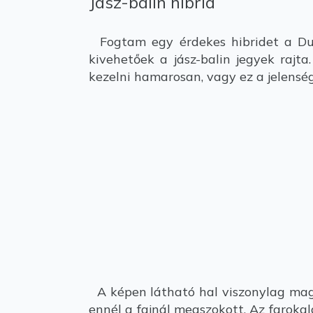
Jász-balin hibrid
Fogtam egy érdekes hibridet a Dun
kivehetőek a jász-balin jegyek rajta
kezelni hamarosan, vagy ez a jelenség 
A képen látható hal viszonylag maga
ennél a fajnál megszokott. Az farokal