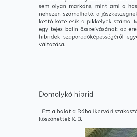
sem olyan markáns, mint ami a has
nehezen számolható, a jászkeszegnek
kettő közé esik a pikkelyek száma. M
egy tejes balin összeívásának az er
hibridek szaporodóképességéről egy
változása.
Domolykó hibrid
Ezt a halat a Rába ikervári szakasz
köszönettel: K. B.