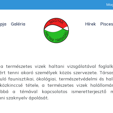
Mag
pja
Galéria
Hírek
Pisces
a természetes vizek haltani vizsgálatával foglal
nkért tenni akaró személyek közös szervezete. Társ
uló faunisztikai, ökológiai, természetvédelmi és ha
özkinccsé tétele, a természetes vizek halállom
ábbá a témával kapcsolatos ismeretterjesztő m
i szaknyelv ápolását.