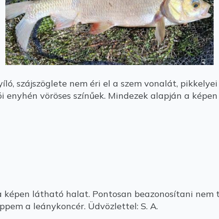
íló, szájszöglete nem éri el a szem vonalát, pikkely
zói enyhén vöröses színűek. Mindezek alapján a képen
a képen látható halat. Pontosan beazonosítani nem 
ppem a leánykoncér. Üdvözlettel: S. A.