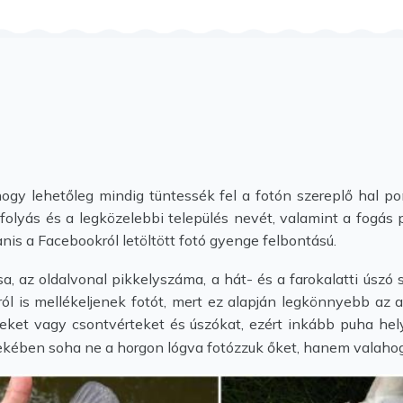
ogy lehetőleg mindig tüntessék fel a fotón szereplő hal po
zfolyás és a legközelebbi település nevét, valamint a fogás p
nis a Facebookról letöltött fotó gyenge felbontású.
sa, az oldalvonal pikkelyszáma, a hát- és a farokalatti úszó
ról is mellékeljenek fotót, mert ez alapján legkönnyebb az
elyeket vagy csontvérteket és úszókat, ezért inkább puha hely
dekében soha ne a horgon lógva fotózzuk őket, hanem valahog