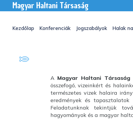
Magyar Haltani Társaság
Kezdőlap
Konferenciák
Jogszabályok
Halak na
A
Magyar Haltani Társaság
összefogó, vizeinkért és halai
természetes vizek halaira irány
eredmények és tapasztalatok k
Feladatunknak tekintjük tov
hagyományok és a magyar haltan