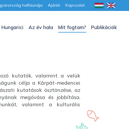
yarország halfaunája
Ajánló
Kapcsolat
 Hungarici
Az év hala
Mit fogtam?
Publikációk
kozó kutatók, valamint a velük
aságunk célja a Kárpát-medencei
lászati kutatások ösztönzése, az
ányának megóvása és jobbítása.
unkát, valamint a kulturális