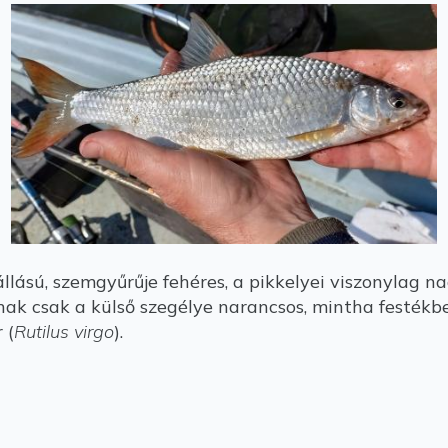
 állású, szemgyűrűje fehéres, a pikkelyei viszonylag
ának csak a külső szegélye narancsos, mintha festék
 (
Rutilus virgo
).