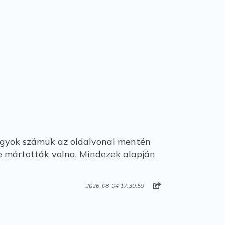
 nagyok számuk az oldalvonal mentén
be mártották volna. Mindezek alapján
2026-08-04 17:30:59