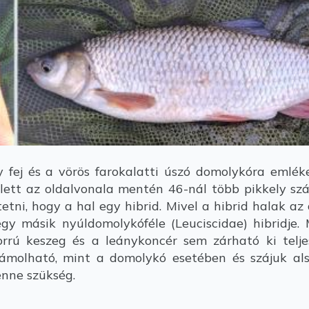
fej és a vörös farokalatti úszó domolykóra emléke
tt az oldalvonala mentén 46-nál több pikkely számo
etni, hogy a hal egy hibrid. Mivel a hibrid halak a
gy másik nyúldomolykóféle (Leuciscidae) hibridje
orrú keszeg és a leánykoncér sem zárható ki telj
molható, mint a domolykó esetében és szájuk alsó 
lenne szükség.