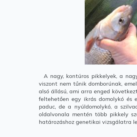
A nagy, kontúros pikkelyek, a nagy 
viszont nem tűnik domborúnak, emelle
alsó állású, ami arra enged következt
feltehetően egy ikrás domolykó és e
paduc, de a nyúldomolykó, a szilva
oldalvonala mentén több pikkely szá
határozáshoz genetikai vizsgálatra 