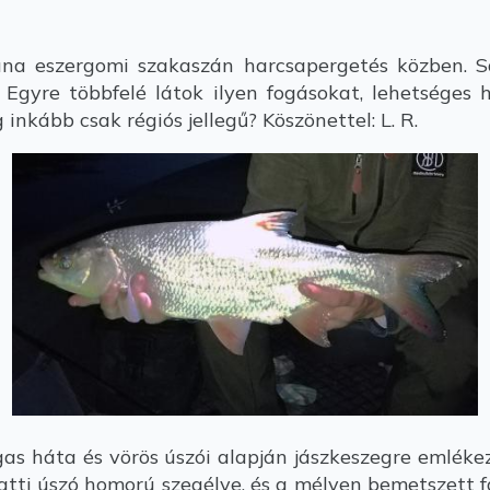
a eszergomi szakaszán harcsapergetés közben. Sa
. Egyre többfelé látok ilyen fogásokat, lehetséges 
inkább csak régiós jellegű? Köszönettel: L. R.
s háta és vörös úszói alapján jászkeszegre emlékezt
atti úszó homorú szegélye, és a mélyen bemetszett f