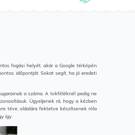
ntos fogási helyét, akár a Google térképén
ontos időpontját. Sokat segít, ha jó eredeti
 sugarainak a száma. A tokféléknél pedig ne
 azonosításuk. Ügyeljenek rá, hogy a kézben
re téve, oldalára fektetve készítsenek róla
y így: