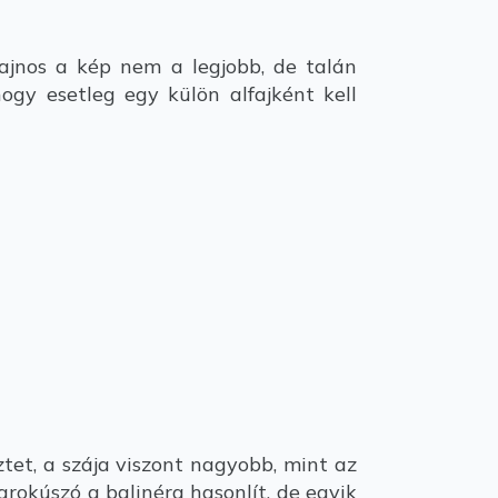
jnos a kép nem a legjobb, de talán
hogy esetleg egy külön alfajként kell
et, a szája viszont nagyobb, mint az
arokúszó a balinéra hasonlít, de egyik