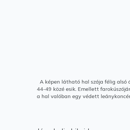
A képen látható hal szája félig alsó
44-49 közé esik. Emellett farokúszój
a hal valóban egy védett leánykoncér