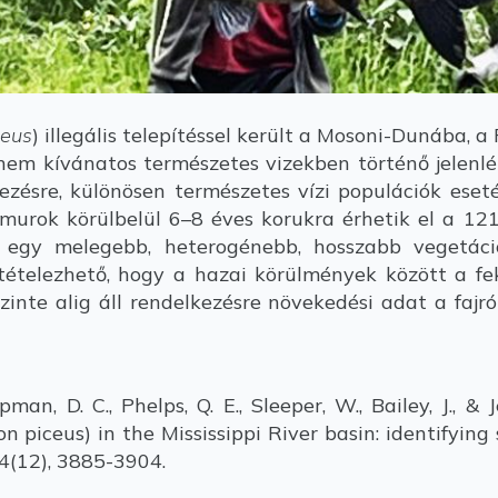
ceus
) illegális telepítéssel került a Mosoni-Dunába, 
nem kívánatos természetes vizekben történő jelenlé
kezésre, különösen természetes vízi populációk eset
amurok körülbelül 6–8 éves korukra érhetik el a 121
pi egy melegebb, heterogénebb, hosszabb vegetáci
ltételezhető, hogy a hazai körülmények között a f
inte alig áll rendelkezésre növekedési adat a fajról
man, D. C., Phelps, Q. E., Sleeper, W., Bailey, J., & 
piceus) in the Mississippi River basin: identifying
24(12), 3885-3904.