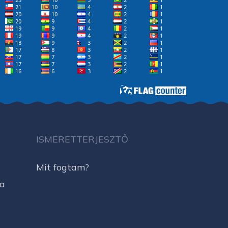
ISMERETTERJESZTŐ
Mit fogtam?
ja