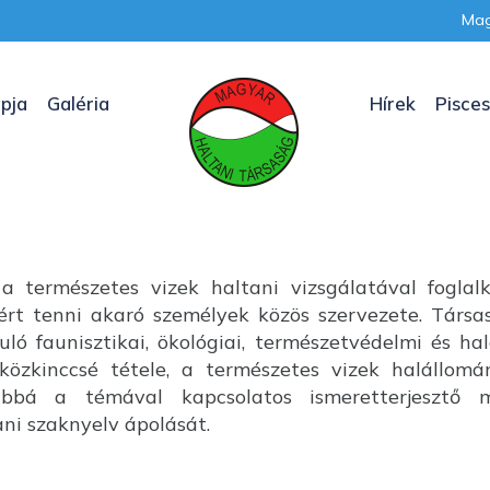
Mag
pja
Galéria
Hírek
Pisces
a természetes vizek haltani vizsgálatával foglal
nkért tenni akaró személyek közös szervezete. Társ
uló faunisztikai, ökológiai, természetvédelmi és ha
özkinccsé tétele, a természetes vizek halállom
ábbá a témával kapcsolatos ismeretterjesztő m
i szaknyelv ápolását.