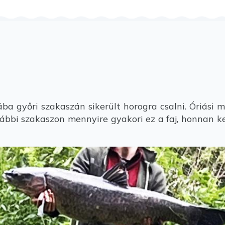
a győri szakaszán sikerült horogra csalni. Óriási 
lábbi szakaszon mennyire gyakori ez a faj, honnan ker