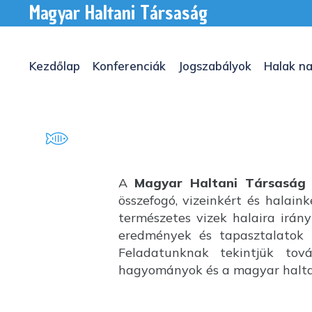
Magyar Haltani Társaság
Kezdőlap
Konferenciák
Jogszabályok
Halak na
A
Magyar Haltani Társaság
összefogó, vizeinkért és halai
természetes vizek halaira irány
eredmények és tapasztalatok k
Feladatunknak tekintjük tov
hagyományok és a magyar haltan