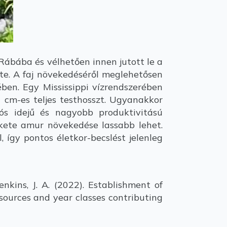
a Rábába és vélhetően innen jutott le a
te. A faj növekedéséről meglehetősen
ében. Egy Mississippi vízrendszerében
 cm-es teljes testhosszt. Ugyanakkor
ós idejű és nagyobb produktivitású
ekete amur növekedése lassabb lehet.
, így pontos életkor-becslést jelenleg
Jenkins, J. A. (2022). Establishment of
 sources and year classes contributing