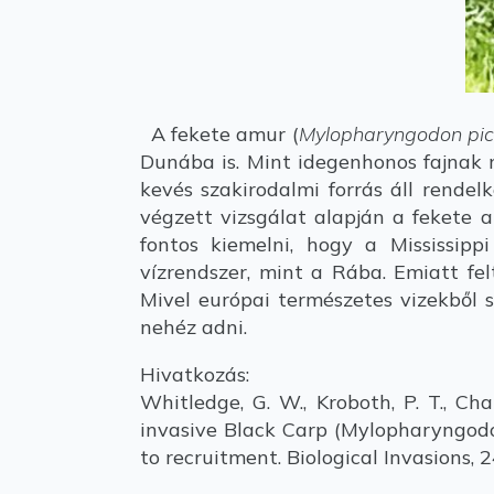
A fekete amur (
Mylopharyngodon pi
Dunába is. Mint idegenhonos fajnak 
kevés szakirodalmi forrás áll rendel
végzett vizsgálat alapján a fekete 
fontos kiemelni, hogy a Mississip
vízrendszer, mint a Rába. Emiatt fe
Mivel európai természetes vizekből sz
nehéz adni.
Hivatkozás:
Whitledge, G. W., Kroboth, P. T., Chap
invasive Black Carp (Mylopharyngodon 
to recruitment. Biological Invasions, 