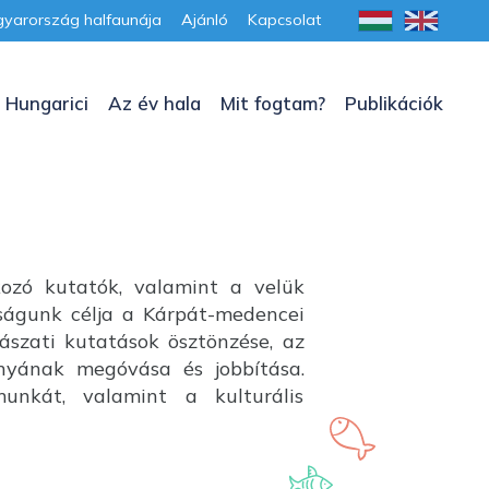
yarország halfaunája
Ajánló
Kapcsolat
 Hungarici
Az év hala
Mit fogtam?
Publikációk
kozó kutatók, valamint a velük
aságunk célja a Kárpát-medencei
lászati kutatások ösztönzése, az
ányának megóvása és jobbítása.
unkát, valamint a kulturális