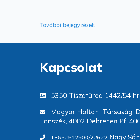
További bejegyzések
Kapcsolat
5350 Tiszafüred 1442/54 hr
Magyar Haltani Társaság, D
Tanszék, 4002 Debrecen Pf. 40
Nagy Sánd
+3652512900/22622