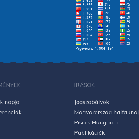
MÉNYEK
ÍRÁSOK
k napja
Jogszabályok
erenciák
Magyarország halfauná
Pisces Hungarici
Publikációk