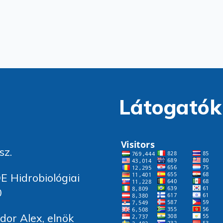
Látogatók
sz.
E Hidrobiológiai
0
or Alex, elnök