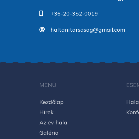
+36-20-352-0019
haltanitarsasag@gmail.com
MENÜ
ESE
Kezdőlap
Hala
Hírek
Konf
Az év hala
Galéria