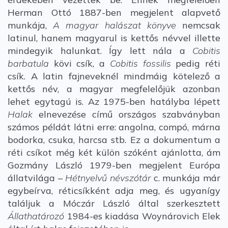
Herman Ottó 1887-ben megjelent alapvető
munkája,
A magyar halászat könyve
nemcsak
latinul, hanem magyarul is kettős névvel illette
mindegyik halunkat. Így lett nála a
Cobitis
barbatula
kövi csík, a
Cobitis fossilis
pedig réti
csík. A latin fajneveknél mindmáig kötelező a
kettős név, a magyar megfelelőjük azonban
lehet egytagú is. Az 1975-ben hatályba lépett
Halak
elnevezése című országos szabványban
számos példát látni erre: angolna, compó, márna
bodorka, csuka, harcsa stb. Ez a dokumentum a
réti csíkot még két külön szóként ajánlotta, ám
Gozmány László 1979-ben megjelent Európa
állatvilága –
Hétnyelvű névszótár
c. munkája már
egybeírva, réticsíkként adja meg, és ugyanígy
találjuk a Móczár László által szerkesztett
Állathatározó
1984-es kiadása Woynárovich Elek