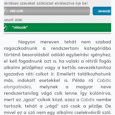
Nagyon mereven tehát nem szabad
ragaszkodnunk a rendszertani kategóriába
történő besorolásból adódó egybeírási igényhez,
el kell fogadnunk azt is, ha valaki a rétről fogás
alkalmi jelzőjéhez vagy a kettős nevezéktanhoz
igazodva réti csíkot ír. Emellett találkozhatunk
más, indokolt esetekkel is. Példa rá
Cobitis
elongatoides
, melynek a magyar neve
rendszertanilag vágó csík lenne. Így különírva,
mert az „igazi” csíkok közé, azaz a
Cobitis
nembe
tartozik, tehát a „vágó” szó csak a jelzője. De
mivel ez a szó nem egy alkalmi cselekvésről szól,