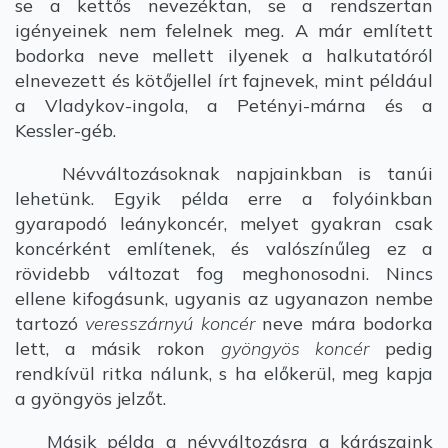
se a kettős nevezéktan, se a rendszertan
igényeinek nem felelnek meg. A már említett
bodorka neve mellett ilyenek a halkutatóról
elnevezett és kötőjellel írt fajnevek, mint például
a Vladykov-ingola, a Petényi-márna és a
Kessler-géb.
Névváltozásoknak napjainkban is tanúi
lehetünk. Egyik példa erre a folyóinkban
gyarapodó leánykoncér, melyet gyakran csak
koncérként említenek, és valószínűleg ez a
rövidebb változat fog meghonosodni. Nincs
ellene kifogásunk, ugyanis az ugyanazon nembe
tartozó
veresszárnyú koncér
neve mára bodorka
lett, a másik rokon
gyöngyös koncér
pedig
rendkívül ritka nálunk, s ha előkerül, meg kapja
a gyöngyös jelzőt.
Másik példa a névváltozásra a kárászaink