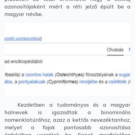
azonosítójaként miért a réti jelző épült be a
magyar névbe.
Kezdetben a tudományos és a magyar
halnevek is igazodtak a binominális
nomenklatúrához, azaz a kettős nevezéktanhoz,
melyet a fajok pontosabb azonosítása
érdekében vezettek be. Ennek megfelelően