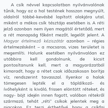
A csík névvel kapcsolatban nyilvánvalónak
tűnik, hogy az a hal testének hosszan megnyúlt,
oldalról többé-kevésbé lapított alakjára utal,
miként a mákos csík tésztája esetében is. A réti
jelző azonban nem ilyen magától értetődő, mert
a rét manapság főként mezőt, legelőt jelent. A
Magyar értelmező kéziszótár
azonban – régies
értelmezésként – a mocsaras, vizes területet is
megemlíti. Halunk esetében nyilvánvalóan ez
utóbbira kell gondolnunk, de kicsit
pontosítanunk kell, mert a magyarázatból
kimaradt, hogy a rétet csak időszakosan borítja
víz, rendszerint tavasszal. Ilyenkor a halak
tömegesen lepték el a táplálkozó- és
ívóhelyként is kiváló, frissen elöntött réteket, és
nagy- böjt idején innen fogott, valóban rétekről
származó, tehát „réti” csíkok jelentek meg a
piacokon. Ez teszi érthetővé, hogy a csíkfaj