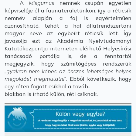
A
Misgurnus
nemnek csupán egyetlen
képviselője él a faunaterületünkön, így a réticsík
nemnév alapján a faj is egyértelműen
azonosítható, tehát a hal állatrendszertani
magyar neve az egybeírt réticsík lett. Így
javasolja ezt az Akadémia Nyelvtudományi
Kutatóközpontja interneten elérhető Helyesírási
tanácsadó portálja is, de a fenntartói
megjegyzik, hogy számítógépes rendszerük
„
gyakran nem képes az összes lehetséges helyes
megoldást megmutatni
”. Ebből következik, hogy
egy réten fogott csíkhal a továb-
biakban is írható külön, réti csíknak.