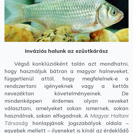
Inváziós halunk az ezüstkárász
Végső konklúzióként talán azt mondhatni,
hogy használjuk bátran a magyar halneveket,
függetlenül attól, hogy megfelelnek-e a
rendszertani igényeknek vagy a kettős
nevezéktan követelményeinek. De
mindenképpen érdemes olyan neveket
választani, amelyeket sokan ismernek, sokan
használnak, sokan elfogadnak. A
Magyar Haltani
Társaság
honlapjának Jogszabályok oldala –
egyebek mellett – ilyeneket is kínál az érdeklődő