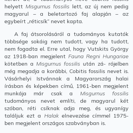
helyett
Misgurnus fossilis
lett, az új nem pedig
magyarul – a beletartozó faj alapján – az
egybeírt „réticsík” nevet kapta.
A faj átsorolásáról a tudományos kutatók
többsége sokáig nem tudott, vagy ha tudott,
nem fogadta el. Erre utal, hogy Vutskits György
az 1918-ban megjelent
Fauna Regni Hungariae
kötetben a
Misgurnus fossilis
után zá- rójelben
még megadja a korábbi, Cobitis fossilis nevet is.
Vásárhelyi Istvánnak a Magyarország halai
írásban és képekben című, 1961-ben megjelent
munkája már csak a
Misgurnus fossilis
tudományos nevet említi, de magyarul két
szóban, réti csíknak adja meg, és ugyanígy
találjuk ezt a
Halak
elnevezése címmel 1975-
ben megjelent országos szabványban is.