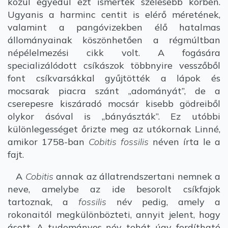
közül egyedül ezt ismerték szélesebb körben.
Ugyanis a harminc centit is elérő méretének,
valamint a pangóvizekben élő hatalmas
állományainak köszönhetően a régmúltban
népélelmezési cikk volt. A fogására
specializálódott csíkászok többnyire vesszőből
font csíkvarsákkal gyűjtötték a lápok és
mocsarak piacra szánt „adományát”, de a
cserepesre kiszáradó mocsár kisebb gödreiből
olykor ásóval is „bányászták”. Ez utóbbi
különlegességet őrizte meg az utókornak Linné,
amikor 1758-ban
Cobitis fossilis
néven írta le a
fajt.
A
Cobitis
annak az állatrendszertani nemnek a
neve, amelybe az ide besorolt csíkfajok
tartoznak, a
fossilis
név pedig, amely a
rokonaitól megkülönbözteti, annyit jelent, hogy
ásott. A tudományos név tehát úgy fordítható