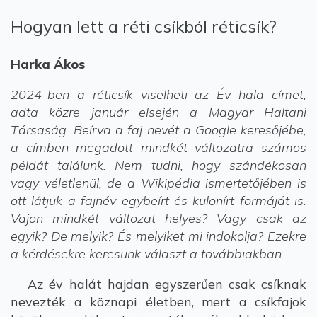
Hogyan lett a réti csíkból réticsík?
Harka Ákos
2024-ben a réticsík viselheti az Év hala címet,
adta közre január elsején a Magyar Haltani
Társaság. Beírva a faj nevét a Google keresőjébe,
a címben megadott mindkét változatra számos
példát találunk. Nem tudni, hogy szándékosan
vagy véletlenül, de a Wikipédia ismertetőjében is
ott látjuk a fajnév egybeírt és különírt formáját is.
Vajon mindkét változat helyes? Vagy csak az
egyik? De melyik? És melyiket mi indokolja? Ezekre
a kérdésekre keresünk választ a továbbiakban.
Az év halát hajdan egyszerűen csak csíknak
nevezték a köznapi életben, mert a csíkfajok