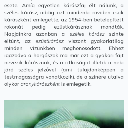
esete. Amíg egyetlen kárászfaj élt nálunk, a
széles kárász, addig azt mindenki röviden csak
kárászként emlegette, az 1954-ben betelepített
rokonát pedig ezüstkárásznak mondták.
Napjainkra azonban a
széles kárász
szinte
eltűnt, az
ezüstkárász
viszont gyakorlatilag
minden vizünkben meghonosodott. Ehhez
igazodva a horgászok ma már ezt a gyakori fajt
nevezik kárásznak, és a ritkaságot illetik a neki
járó széles jelzővel (ami tulajdonképpen a
testmagasságra vonatkozik), de a színére utalva
olykor
aranykárászként
is emlegetik.