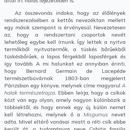
által írt halas fejezetében is.
Az összevonás indoka, hogy az élőlények
rendszerezésében a kettős nevezéktan mellett
egy másik szempont is érvényesül. Nevezetesen
az, hogy a rendszertani csoportok nevét
lehetőleg egybe kell írnunk. Így lettek a nyitva
termőkből nyitvatermők, a tüskés bőrűekből
tüskésbőrűek, a lapos férgekből laposférgek és
így tovább. A mi halunkat ez annyiban érinti,
hogy Bernard Germain de Lacepéde
természetbúvárnak 1803-ban megjelent
Párizsban egy könyve, melynek címe magyarul
A
halak természetrajza
. Ebben leírja, hogy a csíkok
közt van egy olyan, amely nagyon különbözik a
többiektől, és hogy ennek egy új, külön nemet
kell létrehozni, melynek ő a
Misgurnus
nevet
adta. Mivel eltérő vonásai miatt a réti csík ebbe
került át, a tudományos neve Cobitis fossilis