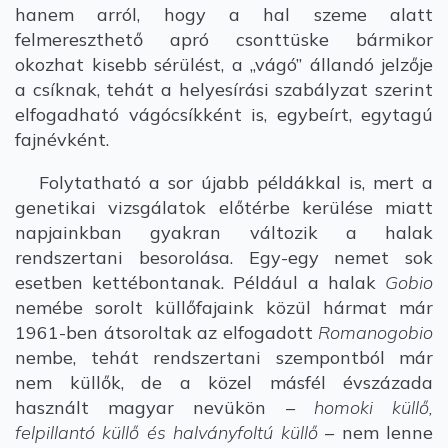
hanem arról, hogy a hal szeme alatt
felmereszthető apró csonttüske bármikor
okozhat kisebb sérülést, a „vágó” állandó jelzője
a csíknak, tehát a helyesírási szabályzat szerint
elfogadható vágócsíkként is, egybeírt, egytagú
fajnévként.
Folytatható a sor újabb példákkal is, mert a
genetikai vizsgálatok előtérbe kerülése miatt
napjainkban gyakran változik a halak
rendszertani besorolása. Egy-egy nemet sok
esetben kettébontanak. Például a halak
Gobio
nemébe sorolt küllőfajaink közül hármat már
1961-ben átsoroltak az elfogadott
Romanogobio
nembe, tehát rendszertani szempontból már
nem küllők, de a közel másfél évszázada
használt magyar nevükön –
homoki küllő,
felpillantó küllő és halványfoltú küllő
– nem lenne