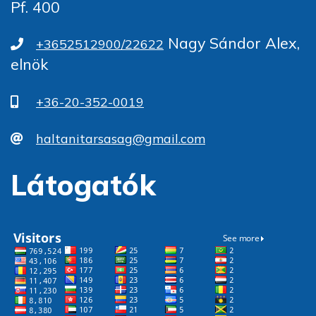
Pf. 400
Nagy Sándor Alex,
+3652512900/22622
elnök
+36-20-352-0019
haltanitarsasag@gmail.com
Látogatók