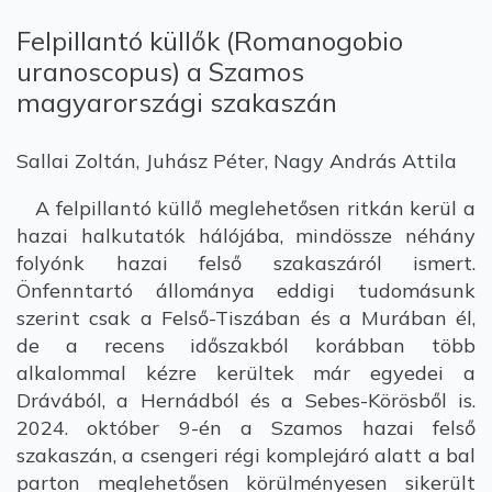
Felpillantó küllők (Romanogobio
uranoscopus) a Szamos
magyarországi szakaszán
Sallai Zoltán, Juhász Péter, Nagy András Attila
A felpillantó küllő meglehetősen ritkán kerül a
hazai halkutatók hálójába, mindössze néhány
folyónk hazai felső szakaszáról ismert.
Önfenntartó állománya eddigi tudomásunk
szerint csak a Felső-Tiszában és a Murában él,
de a recens időszakból korábban több
alkalommal kézre kerültek már egyedei a
Drávából, a Hernádból és a Sebes-Körösből is.
2024. október 9-én a Szamos hazai felső
szakaszán, a csengeri régi komplejáró alatt a bal
parton meglehetősen körülményesen sikerült