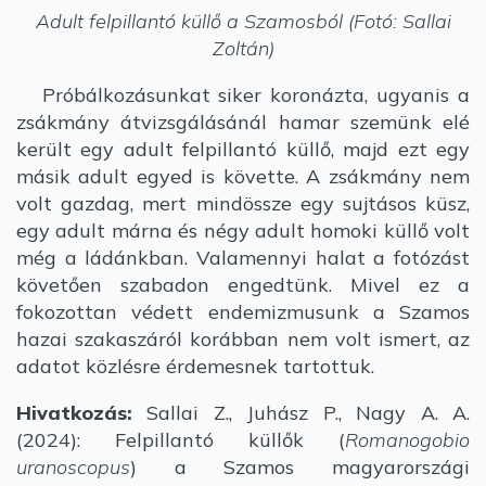
Adult felpillantó küllő a Szamosból (Fotó: Sallai
Zoltán)
Próbálkozásunkat siker koronázta, ugyanis a
zsákmány átvizsgálásánál hamar szemünk elé
került egy adult felpillantó küllő, majd ezt egy
másik adult egyed is követte. A zsákmány nem
volt gazdag, mert mindössze egy sujtásos küsz,
egy adult márna és négy adult homoki küllő volt
még a ládánkban. Valamennyi halat a fotózást
követően szabadon engedtünk. Mivel ez a
fokozottan védett endemizmusunk a Szamos
hazai szakaszáról korábban nem volt ismert, az
adatot közlésre érdemesnek tartottuk.
Hivatkozás:
Sallai Z., Juhász P., Nagy A. A.
(2024): Felpillantó küllők (
Romanogobio
uranoscopus
) a Szamos magyarországi