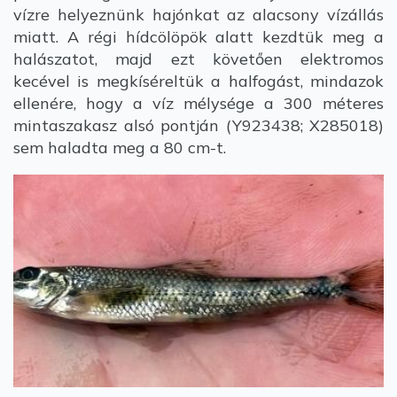
vízre helyeznünk hajónkat az alacsony vízállás
miatt. A régi hídcölöpök alatt kezdtük meg a
halászatot, majd ezt követően elektromos
kecével is megkíséreltük a halfogást, mindazok
ellenére, hogy a víz mélysége a 300 méteres
mintaszakasz alsó pontján (Y923438; X285018)
sem haladta meg a 80 cm-t.