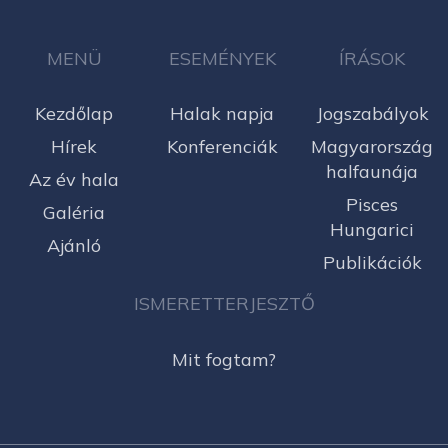
MENÜ
ESEMÉNYEK
ÍRÁSOK
Kezdőlap
Halak napja
Jogszabályok
Hírek
Konferenciák
Magyarország
halfaunája
Az év hala
Pisces
Galéria
Hungarici
Ajánló
Publikációk
ISMERETTERJESZTŐ
Mit fogtam?