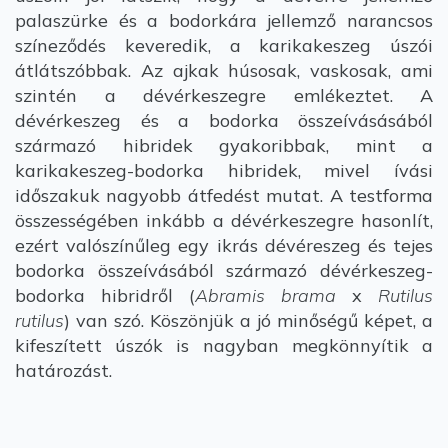
palaszürke és a bodorkára jellemző narancsos
színeződés keveredik, a karikakeszeg úszói
átlátszóbbak. Az ajkak húsosak, vaskosak, ami
szintén a dévérkeszegre emlékeztet. A
dévérkeszeg és a bodorka összeívásásából
származó hibridek gyakoribbak, mint a
karikakeszeg-bodorka hibridek, mivel ívási
időszakuk nagyobb átfedést mutat. A testforma
összességében inkább a dévérkeszegre hasonlít,
ezért valószínűleg egy ikrás dévéreszeg és tejes
bodorka összeívásából származó dévérkeszeg-
bodorka hibridről (
Abramis brama
x
Rutilus
rutilus
) van szó. Köszönjük a jó minőségű képet, a
kifeszített úszók is nagyban megkönnyítik a
határozást.