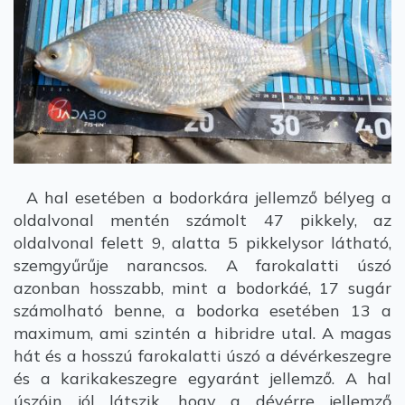
A hal esetében a bodorkára jellemző bélyeg a
oldalvonal mentén számolt 47 pikkely, az
oldalvonal felett 9, alatta 5 pikkelysor látható,
szemgyűrűje narancsos. A farokalatti úszó
azonban hosszabb, mint a bodorkáé, 17 sugár
számolható benne, a bodorka esetében 13 a
maximum, ami szintén a hibridre utal. A magas
hát és a hosszú farokalatti úszó a dévérkeszegre
és a karikakeszegre egyaránt jellemző. A hal
úszóin jól látszik, hogy a dévérre jellemző