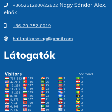
Nagy Sándor Alex,
+3652512900/22622
elnök
+36-20-352-0019
haltanitarsasag@gmail.com
Látogatók