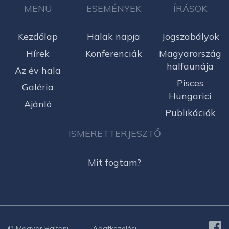
MENÜ
ESEMÉNYEK
ÍRÁSOK
Kezdőlap
Halak napja
Jogszabályok
Hírek
Konferenciák
Magyarország
halfaunája
Az év hala
Pisces
Galéria
Hungarici
Ajánló
Publikációk
ISMERETTERJESZTŐ
Mit fogtam?
© Magyar Haltani
Adatkezelési