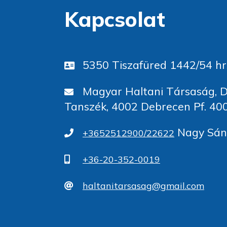
Kapcsolat
5350 Tiszafüred 1442/54 hr
Magyar Haltani Társaság, D
Tanszék, 4002 Debrecen Pf. 40
Nagy Sánd
+3652512900/22622
+36-20-352-0019
haltanitarsasag@gmail.com