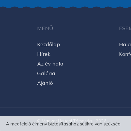
MENÜ
ESE
Kezdőlap
Hala
Hírek
Konf
Az év hala
Galéria
Ajánló
© Magyar Haltani Társaság - 2026
A megfelelő élmény biztosításához sütikre van szükség.