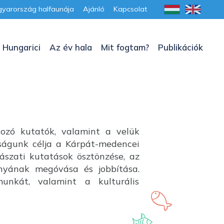
yarország halfaunája
Ajánló
Kapcsolat
 Hungarici
Az év hala
Mit fogtam?
Publikációk
kozó kutatók, valamint a velük
aságunk célja a Kárpát-medencei
lászati kutatások ösztönzése, az
ányának megóvása és jobbítása.
unkát, valamint a kulturális