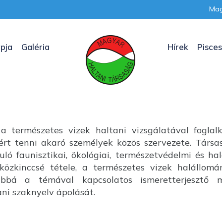
Mag
pja
Galéria
Hírek
Pisces
a természetes vizek haltani vizsgálatával foglal
nkért tenni akaró személyek közös szervezete. Társ
uló faunisztikai, ökológiai, természetvédelmi és ha
özkinccsé tétele, a természetes vizek halállom
ábbá a témával kapcsolatos ismeretterjesztő m
i szaknyelv ápolását.