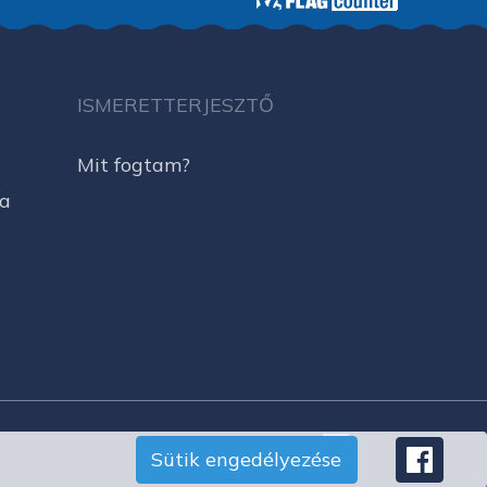
ISMERETTERJESZTŐ
Mit fogtam?
ja
Sütik engedélyezése