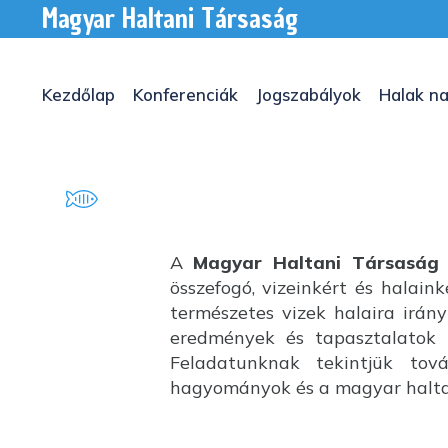
Magyar Haltani Társaság
Kezdőlap
Konferenciák
Jogszabályok
Halak na
A
Magyar Haltani Társaság
összefogó, vizeinkért és halai
természetes vizek halaira irány
eredmények és tapasztalatok k
Feladatunknak tekintjük tov
hagyományok és a magyar haltan