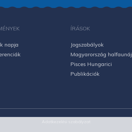
MÉNYEK
ÍRÁSOK
k napja
Jogszabályok
erenciák
Magyarország halfauná
Pisces Hungarici
Publikációk
Adatkezelési szabályzat