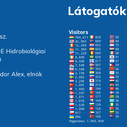
Látogatók
sz.
E Hidrobiológiai
0
or Alex, elnök