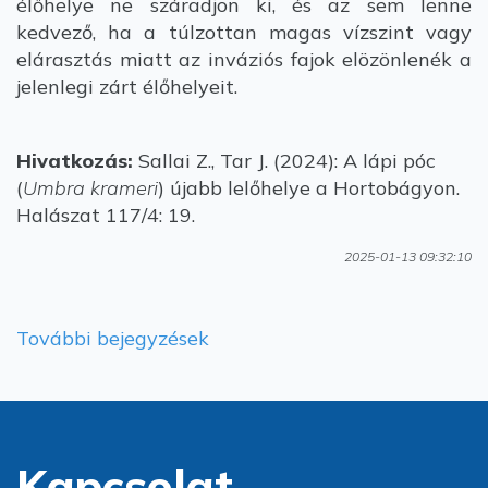
élőhelye ne száradjon ki, és az sem lenne
kedvező, ha a túlzottan magas vízszint vagy
elárasztás miatt az inváziós fajok elözönlenék a
jelenlegi zárt élőhelyeit.
Hivatkozás:
Sallai Z., Tar J. (2024): A lápi póc
(
Umbra krameri
) újabb lelőhelye a Hortobágyon.
Halászat 117/4: 19.
2025-01-13 09:32:10
További bejegyzések
Kapcsolat