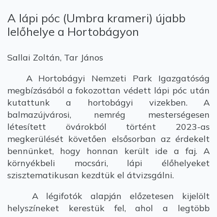
A lápi póc (Umbra krameri) újabb
lelőhelye a Hortobágyon
Sallai Zoltán, Tar János
A Hortobágyi Nemzeti Park Igazgatóság
megbízásából a fokozottan védett lápi póc után
kutattunk a hortobágyi vizekben. A
balmazújvárosi, nemrég mesterségesen
létesített övárokból történt 2023-as
megkerülését követően elsősorban az érdekelt
bennünket, hogy honnan került ide a faj. A
környékbeli mocsári, lápi élőhelyeket
szisztematikusan kezdtük el átvizsgálni.
A légifotók alapján előzetesen kijelölt
helyszíneket kerestük fel, ahol a legtöbb