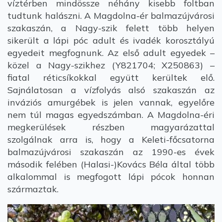
víztérben mindössze néhány kisebb foltban
tudtunk halászni. A Magdolna-ér balmazújvárosi
szakaszán, a Nagy-szik felett több helyen
sikerült a lápi póc adult és ivadék korosztályú
egyedeit megfognunk. Az első adult egyedek –
közel a Nagy-szikhez (Y821704; X250863) –
fiatal réticsíkokkal együtt kerültek elő.
Sajnálatosan a vízfolyás alsó szakaszán az
inváziós amurgébek is jelen vannak, egyelőre
nem túl magas egyedszámban. A Magdolna-éri
megkerülések részben magyarázattal
szolgálnak arra is, hogy a Keleti-főcsatorna
balmazújvárosi szakaszán az 1990-es évek
második felében (Halasi-)Kovács Béla által több
alkalommal is megfogott lápi pócok honnan
származtak.