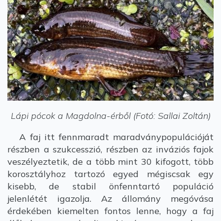
Lápi pócok a Magdolna-érből (Fotó: Sallai Zoltán)
A faj itt fennmaradt maradványpopulációját
részben a szukcesszió, részben az inváziós fajok
veszélyeztetik, de a több mint 30 kifogott, több
korosztályhoz tartozó egyed mégiscsak egy
kisebb, de stabil önfenntartó populáció
jelenlétét igazolja. Az állomány megóvása
érdekében kiemelten fontos lenne, hogy a faj