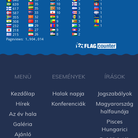
MENÜ
ESEMÉNYEK
ÍRÁSOK
Kezdőlap
Halak napja
Jogszabályok
Hírek
Konferenciák
Magyarország
halfaunája
Az év hala
Pisces
Galéria
Hungarici
Ajánló