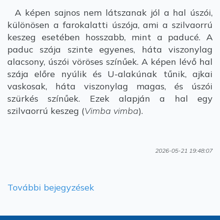
A képen sajnos nem látszanak jól a hal úszói,
különösen a farokalatti úszója, ami a szilvaorrú
keszeg esetében hosszabb, mint a paducé. A
paduc szája szinte egyenes, háta viszonylag
alacsony, úszói vöröses színűek. A képen lévő hal
szája előre nyúlik és U-alakúnak tűnik, ajkai
vaskosak, háta viszonylag magas, és úszói
szürkés színűek. Ezek alapján a hal egy
szilvaorrú keszeg (
Vimba vimba
).
2026-05-21 19:48:07
További bejegyzések