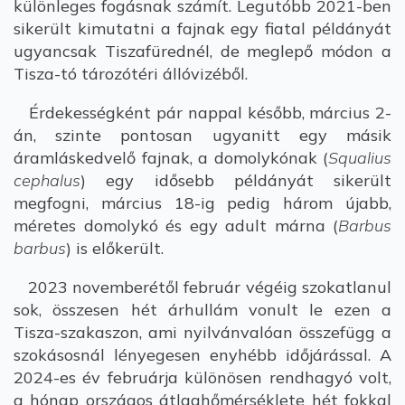
különleges fogásnak számít. Legutóbb 2021-ben
sikerült kimutatni a fajnak egy fiatal példányát
ugyancsak Tiszafürednél, de meglepő módon a
Tisza-tó tározótéri állóvizéből.
Érdekességként pár nappal később, március 2-
án, szinte pontosan ugyanitt egy másik
áramláskedvelő fajnak, a domolykónak (
Squalius
cephalus
) egy idősebb példányát sikerült
megfogni, március 18-ig pedig három újabb,
méretes domolykó és egy adult márna (
Barbus
barbus
) is előkerült.
2023 novemberétől február végéig szokatlanul
sok, összesen hét árhullám vonult le ezen a
Tisza-szakaszon, ami nyilvánvalóan összefügg a
szokásosnál lényegesen enyhébb időjárással. A
2024-es év februárja különösen rendhagyó volt,
a hónap országos átlaghőmérséklete hét fokkal