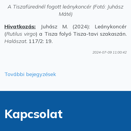
A Tiszafürednél fogott leánykoncér (Fotó: Juhász
Máté)
Hivatkozás:
Juhász M. (2024): Leánykoncér
(
Rutilus virgo
) a Tisza folyó Tisza-tavi szakaszán.
Halászat
. 117/2: 19.
2024-07-09 11:00:42
További bejegyzések
Kapcsolat