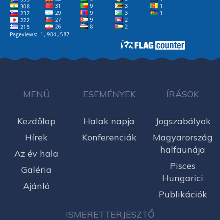
MENÜ
ESEMÉNYEK
ÍRÁSOK
Kezdőlap
Halak napja
Jogszabályok
Hírek
Konferenciák
Magyarország
halfaunája
Az év hala
Pisces
Galéria
Hungarici
Ajánló
Publikációk
ISMERETTERJESZTŐ