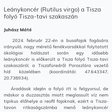
Leánykoncér (Rutilus virgo) a Tisza
folyó Tisza-tavi szakaszán
Juhász Máté
2024. február 22-én a busafajok fogására
irányuló, nagy méretű fenékvarsákkal folytatott
ökológiai halászat során egy idősebb
leánykoncér is előkerült a Tisza folyó Tisza-tavi
szakaszáról, a Tiszafüredről Poroszlóra vezető
híd közelében (koordinátái: 47.643347,
20.738934).
Áradások idején a folyó itt is felgyorsul, de
máskor a duzzasztás miatt meglassult víz nem
tipikus élőhelye a reofil fajoknak, ezért a Tisza-
tavon ritkaságszámba menő leánykoncér