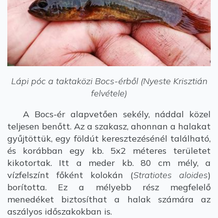
Lápi póc a taktaközi Bocs-érből (Nyeste Krisztián
felvétele)
A Bocs-ér alapvetően sekély, náddal közel
teljesen benőtt. Az a szakasz, ahonnan a halakat
gyűjtöttük, egy földút keresztezésénél található,
és korábban egy kb. 5x2 méteres területet
kikotortak. Itt a meder kb. 80 cm mély, a
vízfelszínt főként kolokán (
Stratiotes aloides
)
borította. Ez a mélyebb rész megfelelő
menedéket biztosíthat a halak számára az
aszályos időszakokban is.