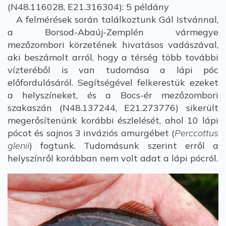
(N48.116028, E21.316304): 5 példány
A felmérések során találkoztunk Gál Istvánnal,
a Borsod-Abaúj-Zemplén vármegye
mezőzombori körzetének hivatásos vadászával,
aki beszámolt arról, hogy a térség több további
vízteréből is van tudomása a lápi póc
előfordulásáról. Segítségével felkerestük ezeket
a helyszíneket, és a Bocs-ér mezőzombori
szakaszán (N48.137244, E21.273776) sikerült
megerősítenünk korábbi észlelését, ahol 10 lápi
pócot és sajnos 3 inváziós amurgébet (
Perccottus
glenii
) fogtunk. Tudomásunk szerint erről a
helyszínről korábban nem volt adat a lápi pócról.