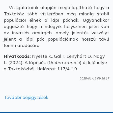
Vizsgálataink alapján megállapítható, hogy a
Taktaköz több vízterében még mindig stabil
populációi élnek a lápi pócnak. Ugyanakkor
aggasztó, hogy mindegyik helyszínen jelen van
az inváziós amurgéb, amely jelentős veszélyt
jelent a lápi póc populációinak hosszú távú
fennmaradására.
Hivatkozás:
Nyeste K., Gál I., Lenyhárt D., Nagy
L. (2024): A lápi póc (
Umbra krameri
) új lelőhelye
a Taktaközből. Halászat 117/4: 19.
2025-01-13 09:28:17
További bejegyzések