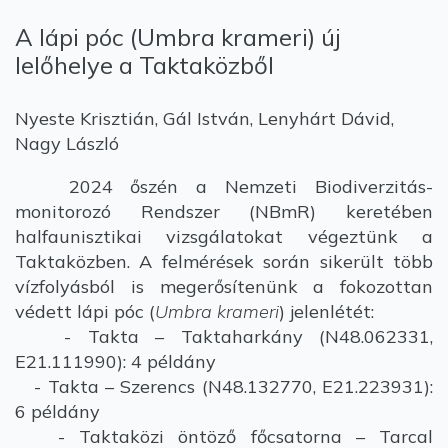
A lápi póc (Umbra krameri) új
lelőhelye a Taktaközből
Nyeste Krisztián, Gál István, Lenyhárt Dávid,
Nagy László
2024 őszén a Nemzeti Biodiverzitás-
monitorozó Rendszer (NBmR) keretében
halfaunisztikai vizsgálatokat végeztünk a
Taktaközben. A felmérések során sikerült több
vízfolyásból is megerősítenünk a fokozottan
védett lápi póc (
Umbra krameri
) jelenlétét:
- Takta – Taktaharkány (N48.062331,
E21.111990): 4 példány
- Takta – Szerencs (N48.132770, E21.223931):
6 példány
- Taktaközi öntöző főcsatorna – Tarcal