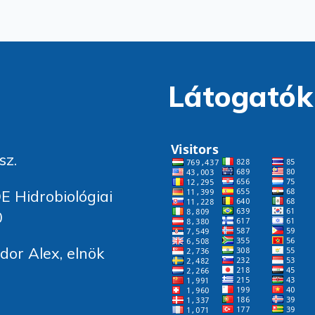
Látogatók
sz.
E Hidrobiológiai
0
or Alex, elnök