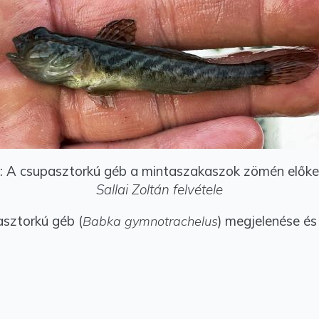
: A csupasztorkú géb a mintaszakaszok zömén előke
Sallai Zoltán felvétele
asztorkú géb (
) megjelenése és
Babka gymnotrachelus