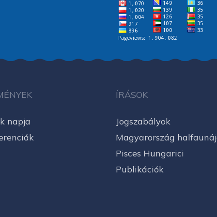
MÉNYEK
ÍRÁSOK
k napja
Jogszabályok
erenciák
Magyarország halfauná
Pisces Hungarici
Publikációk