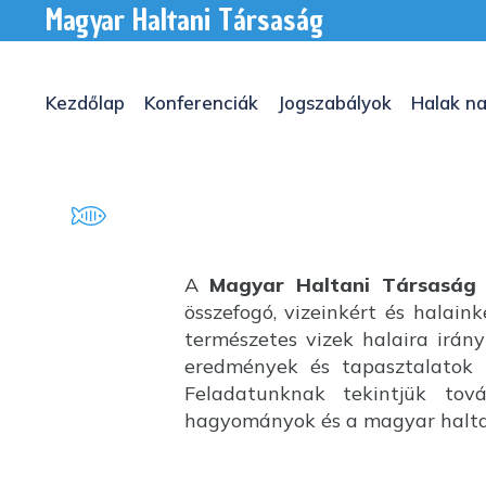
Magyar Haltani Társaság
Kezdőlap
Konferenciák
Jogszabályok
Halak na
A
Magyar Haltani Társaság
összefogó, vizeinkért és halai
természetes vizek halaira irány
eredmények és tapasztalatok k
Feladatunknak tekintjük tov
hagyományok és a magyar haltan