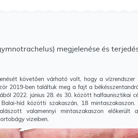
gymnotrachelus) megjelenése és terjed
ését követően várható volt, hogy a vízrendszer me
ör 2019-ben találtuk meg a fajt a békésszentandr
ól 2022. június 28. és 30. között halfaunisztikai c
Balai-híd közötti szakaszán, 18 mintaszakaszon. 
alászott valamennyi mintaszakaszon előkerült a
Hortobágy vizeiben.