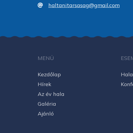
haltanitarsasag@gmail.com
MENÜ
ESE
Kezdőlap
Hala
Hírek
Konf
Az év hala
Galéria
Ajánló