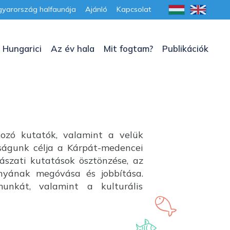
yarország halfaunája
Ajánló
Kapcsolat
 Hungarici
Az év hala
Mit fogtam?
Publikációk
kozó kutatók, valamint a velük
aságunk célja a Kárpát-medencei
lászati kutatások ösztönzése, az
ányának megóvása és jobbítása.
unkát, valamint a kulturális