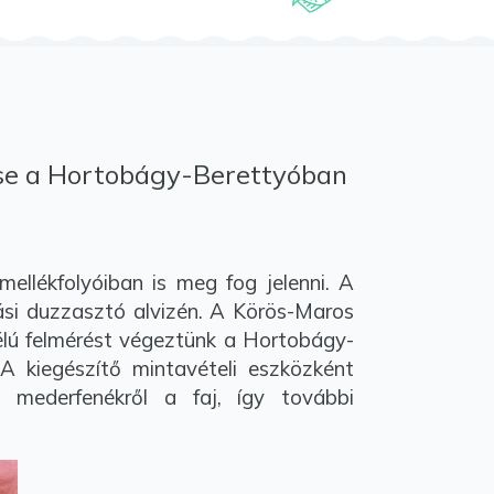
ése a Hortobágy-Berettyóban
llékfolyóiban is meg fog jelenni. A
ási duzzasztó alvizén. A Körös-Maros
élú felmérést végeztünk a Hortobágy-
A kiegészítő mintavételi eszközként
 mederfenékről a faj, így további