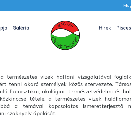
Mag
pja
Galéria
Hírek
Pisces
a természetes vizek haltani vizsgálatával foglal
nkért tenni akaró személyek közös szervezete. Társ
uló faunisztikai, ökológiai, természetvédelmi és ha
özkinccsé tétele, a természetes vizek halállom
ábbá a témával kapcsolatos ismeretterjesztő m
i szaknyelv ápolását.