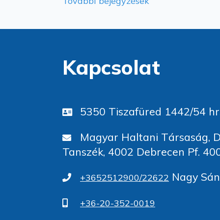
További bejegyzések
Kapcsolat
5350 Tiszafüred 1442/54 hr
Magyar Haltani Társaság, D
Tanszék, 4002 Debrecen Pf. 40
Nagy Sánd
+3652512900/22622
+36-20-352-0019