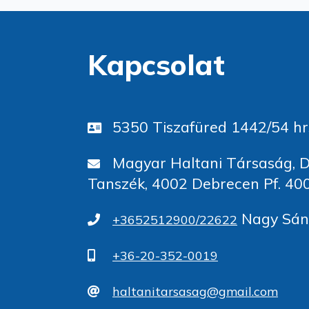
Kapcsolat
5350 Tiszafüred 1442/54 hr
Magyar Haltani Társaság, D
Tanszék, 4002 Debrecen Pf. 40
Nagy Sánd
+3652512900/22622
+36-20-352-0019
haltanitarsasag@gmail.com