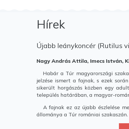
Hírek
Újabb leánykoncér (Rutilus v
Nagy András Attila, Imecs István, K
Habár a Túr magyarországi szakaszá
jelzése ismert a fajnak, s ezek sor
sikerült horgászás közben egy adult
település határában, a magyar-romá
A fajnak ez az újabb észlelése meg
állománya a Túr romániai szakaszán.