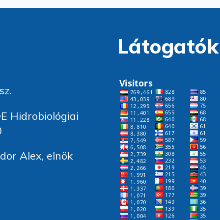
Látogatók
sz.
E Hidrobiológiai
0
or Alex, elnök