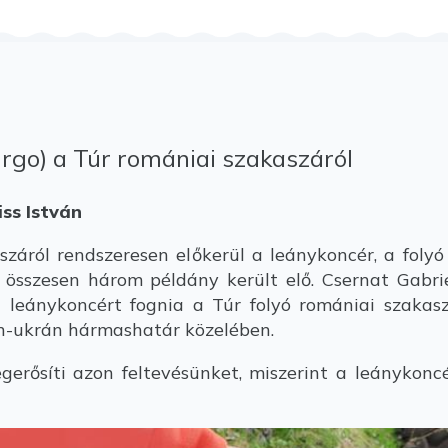
irgo) a Túr romániai szakaszáról
iss István
ról rendszeresen előkerül a leánykoncér, a folyó 
án összesen három példány került elő. Csernat Gab
 leánykoncért fognia a Túr folyó romániai szakas
n-ukrán hármashatár közelében.
erősíti azon feltevésünket, miszerint a leánykon