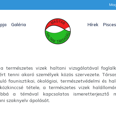
Mag
pja
Galéria
Hírek
Pisces
a természetes vizek haltani vizsgálatával foglal
nkért tenni akaró személyek közös szervezete. Társ
uló faunisztikai, ökológiai, természetvédelmi és ha
özkinccsé tétele, a természetes vizek halállom
ábbá a témával kapcsolatos ismeretterjesztő m
i szaknyelv ápolását.