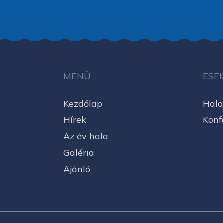
MENÜ
ESE
Kezdőlap
Hala
Hírek
Konf
Az év hala
Galéria
Ajánló