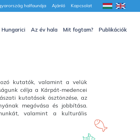
yarország halfaunája
Ajánló
Kapcsolat
 Hungarici
Az év hala
Mit fogtam?
Publikációk
kozó kutatók, valamint a velük
aságunk célja a Kárpát-medencei
lászati kutatások ösztönzése, az
ányának megóvása és jobbítása.
unkát, valamint a kulturális