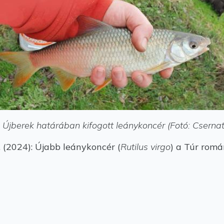
 Újberek határában kifogott leánykoncér (Fotó: Csernat
 I. (2024): Újabb leánykoncér (
Rutilus virgo
) a Túr romá