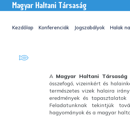
Magyar Haltani Társaság
Kezdőlap
Konferenciák
Jogszabályok
Halak na
A
Magyar Haltani Társaság
összefogó, vizeinkért és halai
természetes vizek halaira irány
eredmények és tapasztalatok k
Feladatunknak tekintjük tov
hagyományok és a magyar haltan