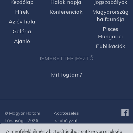
Kezdőlap
Halak napja
Jogszabályok
Hírek
Konferenciák
Magyarország
halfaunája
Az év hala
Pisces
Galéria
Hungarici
Ajánló
Publikációk
ISMERETTERJESZTŐ
Mit fogtam?
© Magyar Haltani
Adatkezelési
Társaság - 2026
szabályzat
A megfelelő élmény biztosításához sütikre van szükség.