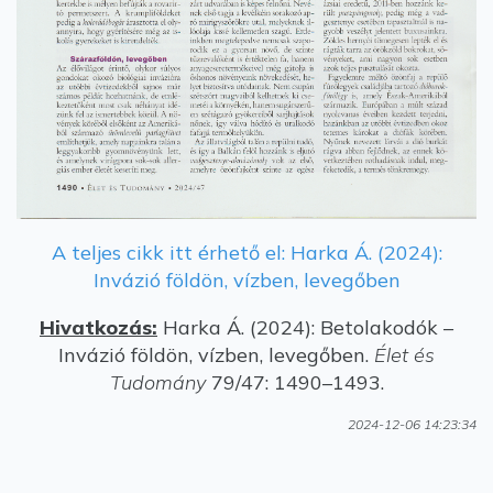
A teljes cikk itt érhető el: Harka Á. (2024):
Invázió földön, vízben, levegőben
Hivatkozás:
Harka Á. (2024): Betolakodók –
Invázió földön, vízben, levegőben.
Élet és
Tudomány
79/47: 1490–1493.
2024-12-06 14:23:34