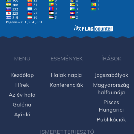
MENÜ
ESEMÉNYEK
ÍRÁSOK
Kezdőlap
Halak napja
Jogszabályok
Hírek
Konferenciák
Magyarország
halfaunája
Az év hala
Pisces
Galéria
Hungarici
Ajánló
Publikációk
ISMERETTERJESZTŐ