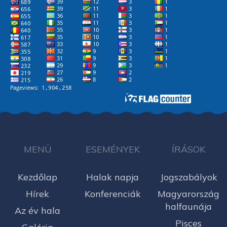
MENÜ
ESEMÉNYEK
ÍRÁSOK
Kezdőlap
Halak napja
Jogszabályok
Hírek
Konferenciák
Magyarország
halfaunája
Az év hala
Pisces