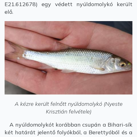
E21.612678) egy védett nyúldomolykó került
elő.
A kézre került felnőtt nyúldomolykó (Nyeste
Krisztián felvétele)
A nyúldomolykót korábban csupán a Bihari-sík
két határát jelentő folyókból, a Berettyóból és a