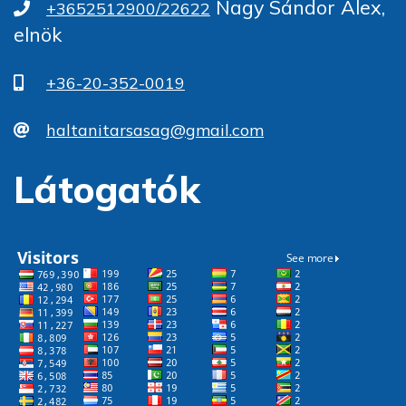
Nagy Sándor Alex,
+3652512900/22622
elnök
+36-20-352-0019
haltanitarsasag@gmail.com
Látogatók