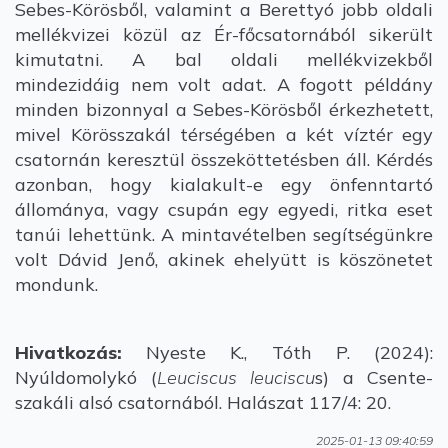
Sebes-Körösből, valamint a Berettyó jobb oldali
mellékvizei közül az Ér-főcsatornából sikerült
kimutatni. A bal oldali mellékvizekből
mindezidáig nem volt adat. A fogott példány
minden bizonnyal a Sebes-Körösből érkezhetett,
mivel Körösszakál térségében a két víztér egy
csatornán keresztül összeköttetésben áll. Kérdés
azonban, hogy kialakult-e egy önfenntartó
állománya, vagy csupán egy egyedi, ritka eset
tanúi lehettünk. A mintavételben segítségünkre
volt Dávid Jenő, akinek ehelyütt is köszönetet
mondunk.
Hivatkozás:
Nyeste K., Tóth P. (2024):
Nyúldomolykó (
Leuciscus leuciscu
s) a Csente-
szakáli alsó csatornából. Halászat 117/4: 20.
2025-01-13 09:40:59