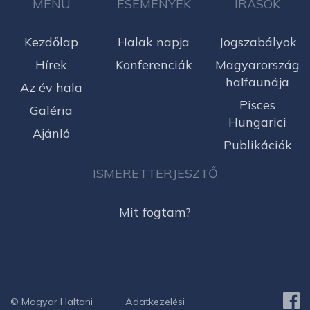
MENÜ
ESEMÉNYEK
ÍRÁSOK
Kezdőlap
Halak napja
Jogszabályok
Hírek
Konferenciák
Magyarország
halfaunája
Az év hala
Pisces
Galéria
Hungarici
Ajánló
Publikációk
ISMERETTERJESZTŐ
Mit fogtam?
© Magyar Haltani
Adatkezelési