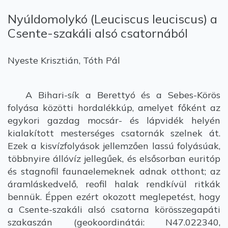
Nyúldomolykó (Leuciscus leuciscus) a
Csente-szakáli alsó csatornából
Nyeste Krisztián, Tóth Pál
A Bihari-sík a Berettyó és a Sebes-Körös
folyása közötti hordalékkúp, amelyet főként az
egykori gazdag mocsár- és lápvidék helyén
kialakított mesterséges csatornák szelnek át.
Ezek a kisvízfolyások jellemzően lassú folyásúak,
többnyire állóvíz jellegűek, és elsősorban euritóp
és stagnofil faunaelemeknek adnak otthont; az
áramláskedvelő, reofil halak rendkívül ritkák
bennük. Éppen ezért okozott meglepetést, hogy
a Csente-szakáli alsó csatorna körösszegapáti
szakaszán (geokoordinátái: N47.022340,