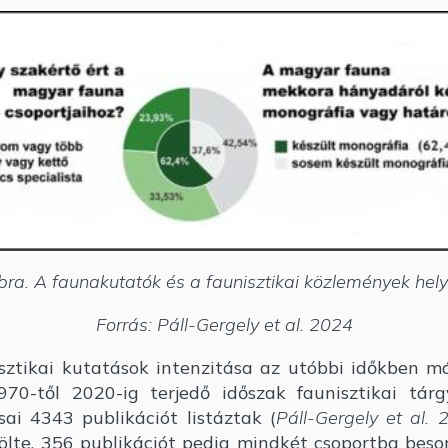
bra. A faunakutatók és a faunisztikai közlemények hel
Forrás: Páll-Gergely et al. 2024
tikai kutatások intenzitása az utóbbi időkben má
70-től 2020-ig terjedő időszak faunisztikai tárg
ai 4343 publikációt listáztak (
Páll-Gergely et al. 
ölte, 356 publikációt pedig mindkét csoportba besoro