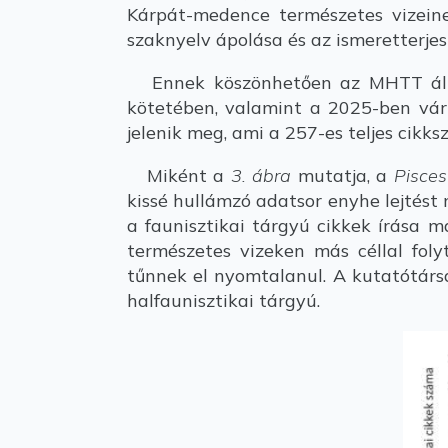
Kárpát-medence természetes vizeine
szaknyelv ápolása és az ismeretterjes
Ennek köszönhetően az MHTT által
kötetében, valamint a 2025-ben vár
jelenik meg, ami a 257-es teljes cikks
Miként a
3. ábra
mutatja, a
Pisces
kissé hullámzó adatsor enyhe lejtést 
a faunisztikai tárgyú cikkek írása 
természetes vizeken más céllal foly
tűnnek el nyomtalanul. A kutatótárs
halfaunisztikai tárgyú.