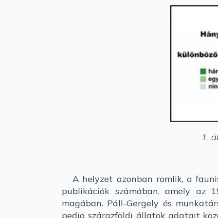
1. á
A helyzet azonban romlik, a faunisz
publikációk számában, amely az 19
magában. Páll-Gergely és munkatárs
pedig szárazföldi állatok adatait köz