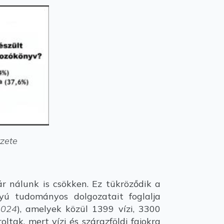
yzete
r nálunk is csökken. Ez tükröződik a
yú tudományos dolgozatait foglalja
2024
), amelyek közül 1399 vízi, 3300
ltak, mert vízi és szárazföldi fajokra