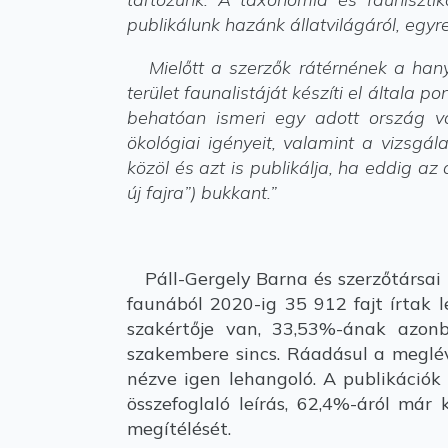
publikálunk hazánk állatvilágáról, egy
Mielőtt a szerzők rátérnének a hanyat
terület faunalistáját készíti el által
behatóan ismeri egy adott ország vag
ökológiai igényeit, valamint a vizsgál
közöl és azt is publikálja, ha eddig a
új fajra”) bukkant.”
Páll-Gergely Barna és szerzőtársai 
faunából 2020-ig 35 912 fajt írtak l
szakértője van, 33,53%-ának azon
szakembere sincs. Ráadásul a meglév
nézve igen lehangoló. A publikáció
összefoglaló leírás, 62,4%-áról már
megítélését.