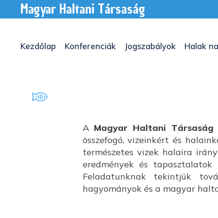
Magyar Haltani Társaság
Kezdőlap
Konferenciák
Jogszabályok
Halak na
A
Magyar Haltani Társaság
összefogó, vizeinkért és halai
természetes vizek halaira irány
eredmények és tapasztalatok k
Feladatunknak tekintjük tov
hagyományok és a magyar haltan