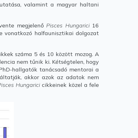
kutatása, valamint a magyar haltani
évente megjelenő
Pisces Hungarici
16
 vonatkozó halfaunisztikai dolgozat
cikkek száma 5 és 10 között mozog. A
dencia nem tűnik ki. Kétségtelen, hogy
s PhD-hallgatók tanácsadó mentorai a
ikáltatják, akkor azok az adatok nem
Pisces Hungarici
cikkeinek közel a fele