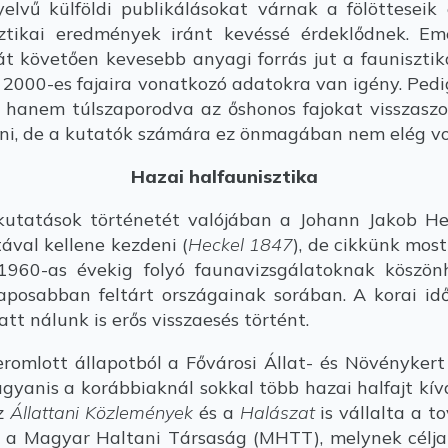
vű külföldi publikálásokat várnak a fölötteseik é
ztikai eredmények iránt kevéssé érdeklődnek. Em
ását követően kevesebb anyagi forrás jut a fauniszti
 2000-es fajaira vonatkozó adatokra van igény. Pedi
hanem túlszaporodva az őshonos fajokat visszaszorít
lni, de a kutatók számára ez önmagában nem elég vo
Hazai halfaunisztika
utatások történetét valójában a Johann Jakob H
ával kellene kezdeni (
Heckel 1847
), de cikkünk most
960-as évekig folyó faunavizsgálatoknak köszönh
laposabban feltárt országainak sorában. A korai i
tt nálunk is erős visszaesés történt.
romlott állapotból a Fővárosi Állat- és Növényke
ugyanis a korábbiaknál sokkal több hazai halfajt kív
az
Állattani Közlemények
és a
Halászat
is vállalta a 
 a Magyar Haltani Társaság (MHTT), melynek céljai k