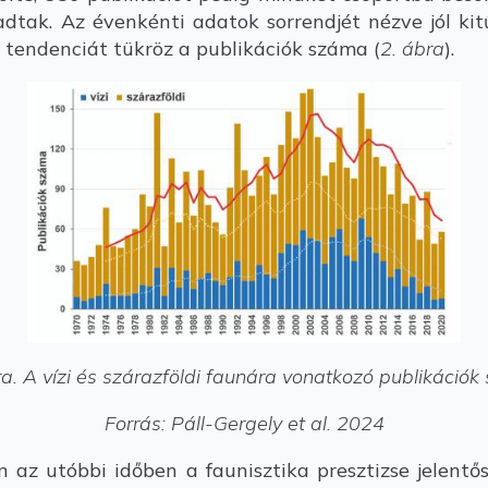
tak. Az évenkénti adatok sorrendjét nézve jól kit
tendenciát tükröz a publikációk száma (
2. ábra
).
a. A vízi és szárazföldi faunára vonatkozó publikáció
Forrás: Páll-Gergely et al. 2024
az utóbbi időben a faunisztika presztizse jelentőse