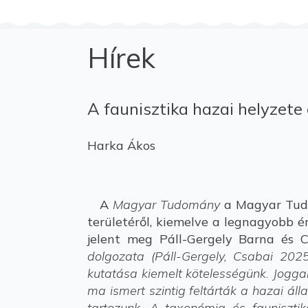
Hírek
A faunisztika hazai helyzet
Harka Ákos
A
Magyar Tudomány
a Magyar Tudo
területéről, kiemelve a legnagyobb 
jelent meg Páll-Gergely Barna és 
dolgozata (Páll-Gergely, Csabai 202
kutatása kiemelt kötelességünk. Jogg
ma ismert szintig feltárták a hazai ál
tartozunk. A taxonómia és fauniszti