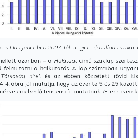
sces Hungarici-ben 2007-től megjelenő halfaunisztikai
ellett azonban – a
Halászat
című szaklap szerkesz
 felmutatni a halkutatás. A lap számaiban ugyani
Társaság hírei
, és az ebben közzétett rövid ki
. A 4. ábra jól mutatja, hogy az évente 5 és 25 közö
nézve emelkedő tendenciát mutatnak, és ez örvende