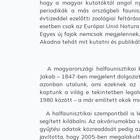
hogy a magyar kutatóktól angol nyel
periodikák a más országbeli faunis
évtizeddel ezelőtti zoológiai feltár
esetben csak az Európai Unió Natura
Egyes új fajok nemcsak megjelennek, 
Akadna tehát mit kutatni és publiká
A magyarországi halfaunisztikai k
Jakab – 1847-ben megjelent dolgozat
azonban utalunk, ami ezeknek az 1
kaptunk a világ e tekintetben lega
1980 között – a már említett okok mia
A halfaunisztikai szempontból is le
segített kilábalni. Az akváriumokba 
gyűjtési adatok közreadását pedig 
javította, hogy 2005-ben megalakult