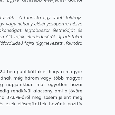
”
ázzák: „A faunista egy adott földrajzi
 Egy vagy néhány élőlénycsoportra nézve
akoriságát, legtöbbször életmódját és
n élő fajok elterjedéséről, új adatokat
lőfordulású fajra (úgynevezett „faunára
24-ben publikálták is, hogy a magyar
%-ának még három vagy több magyar
ig napjainkban már egyetlen hazai
dig rendkívül alacsony, ami a jövőre
una 37,6%-áról még sosem jelent meg
 és ezek elősegítették hazánk pozitív