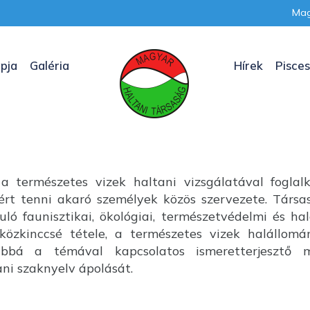
Mag
pja
Galéria
Hírek
Pisces
a természetes vizek haltani vizsgálatával foglal
nkért tenni akaró személyek közös szervezete. Társ
uló faunisztikai, ökológiai, természetvédelmi és ha
özkinccsé tétele, a természetes vizek halállom
ábbá a témával kapcsolatos ismeretterjesztő m
i szaknyelv ápolását.