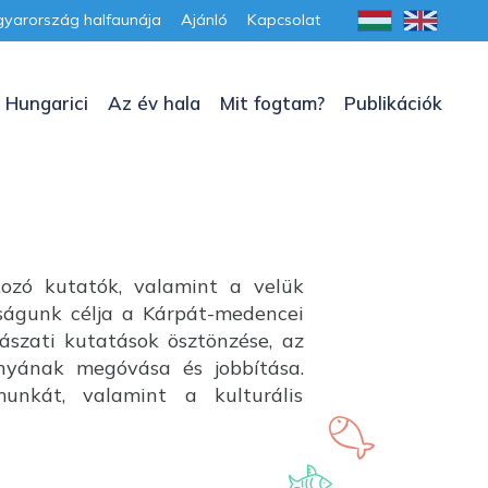
yarország halfaunája
Ajánló
Kapcsolat
 Hungarici
Az év hala
Mit fogtam?
Publikációk
kozó kutatók, valamint a velük
aságunk célja a Kárpát-medencei
lászati kutatások ösztönzése, az
ányának megóvása és jobbítása.
unkát, valamint a kulturális