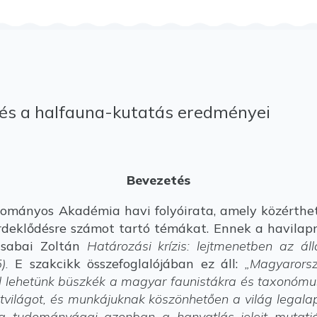
e és a halfauna-kutatás eredményei
Bevezetés
mányos Akadémia havi folyóirata, amely közérthe
érdeklődésre számot tartó témákat. Ennek a havilapn
Csabai Zoltán
Határozási krízis: lejtmenetben az ál
5).
E szakcikk összefoglalójában ez áll:
„Magyarorsz
al lehetünk büszkék a magyar faunistákra és taxonómu
latvilágot, és munkájuknak köszönhetően a világ legal
ka tudományágai azonban a hanyatlás jeleit mutatjá