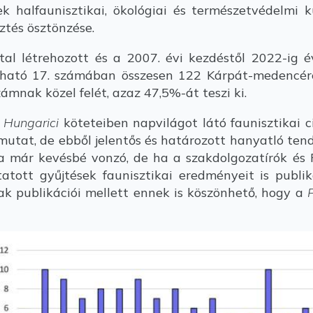
k halfaunisztikai, ökológiai és természetvédelmi 
ztés ösztönzése.
 létrehozott és a 2007. évi kezdéstől 2022-ig 
ható 17. számában összesen 122 Kárpát-medencére
zámnak közel felét, azaz 47,5%-át teszi ki.
 Hungarici
köteteiben napvilágot látó faunisztikai 
mutat, de ebből jelentős és határozott hanyatló ten
ma már kevésbé vonzó, de ha a szakdolgozatírók é
tatott gyűjtések faunisztikai eredményeit is publ
ak publikációi mellett ennek is köszönhető, hogy a