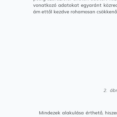
vonatkozó adatokat egyaránt közread
ám ettől kezdve rohamosan csökkenő 
2. ábr
Mindezek alakulása érthető, hiszen 