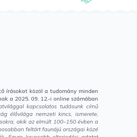
tő írásokat közöl a tudomány minden
ak a 2025. 09. 12.-i online számában
latvilággal kapcsolatos tudásunk című
ág élővilága nemzeti kincs, ismerete,
sokra, akik az elmúlt 100–150 évben a
aposabban feltárt faunájú országai közé
k. Egyre kevesebb elterjedési adatot