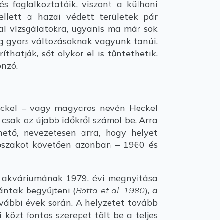
s foglalkoztatóik, viszont a külhoni
ellett a hazai védett területek pár
kai vizsgálatokra, ugyanis ma már sok
g gyors változásoknak vagyunk tanúi.
hatják, sőt olykor el is tűntethetik.
nzó.
eckel – vagy magyaros nevén Heckel
 csak az újabb időkről számol be. Arra
ető, nevezetesen arra, hogy helyet
dőszakot követően azonban – 1960 és
rt akváriumának 1979. évi megnyitása
ántak begyűjteni (
Botta et al. 1980
), a
további évek során. A helyzetet tovább
özt fontos szerepet tölt be a teljes