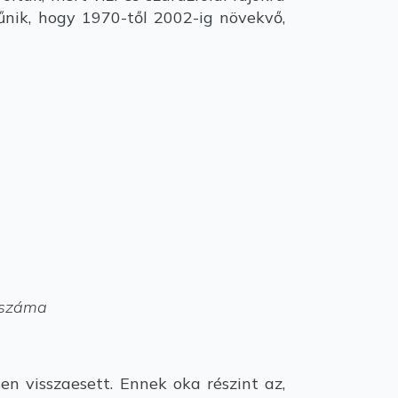
űnik, hogy 1970-től 2002-ig növekvő,
k száma
n visszaesett. Ennek oka részint az,