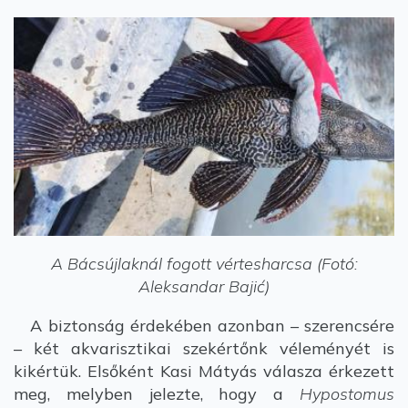
A Bácsújlaknál fogott vértesharcsa (Fotó:
Aleksandar Bajić)
A biztonság érdekében azonban – szerencsére
– két akvarisztikai szekértőnk véleményét is
kikértük. Elsőként Kasi Mátyás válasza érkezett
meg, melyben jelezte, hogy a
Hypostomus