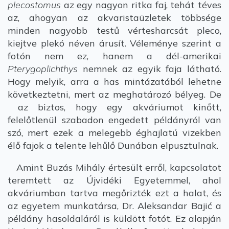
plecostomus
az egy nagyon ritka faj, tehát téves
az, ahogyan az akvaristaüzletek többsége
minden nagyobb testű vértesharcsát pleco,
kiejtve plekó néven árusít. Véleménye szerint a
fotón nem ez, hanem a dél-amerikai
Pterygoplichthys
nemnek az egyik faja látható.
Hogy melyik, arra a has mintázatából lehetne
következtetni, mert az meghatározó bélyeg. De
az biztos, hogy egy akváriumot kinőtt,
felelőtlenül szabadon engedett példányról van
szó, mert ezek a melegebb éghajlatú vizekben
élő fajok a telente lehűlő Dunában elpusztulnak.
Amint Buzás Mihály értesült erről, kapcsolatot
teremtett az Újvidéki Egyetemmel, ahol
akváriumban tartva megőrizték ezt a halat, és
az egyetem munkatársa, Dr. Aleksandar Bajić a
példány hasoldaláról is küldött fotót. Ez alapján