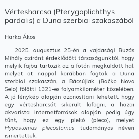
Vértesharcsa (Pterygoplichthys
pardalis) a Duna szerbiai szakaszából
Harka Ákos
2025. augusztus 25-én a vajdasági Buzás
Mihály aziránt érdeklődött társaságunktól, hogy
melyik fajba tartozik az a fotón megküldött hal,
melyet öt nappal korábban fogtak a Duna
szerbiai szakaszán, a Bácsújlak (Bačko Novo
Selo) fölötti 1321-es folyamkilométer közelében.
A jó fénykép alapján azonosítani lehetett, hogy
egy vértesharcsát sikerült kifogni, a hazai
akvarista internetforrások alapján pedig úgy
tűnt, hogy ez egy plekó (pleco), melyet
Hypostomus plecostomus
tudományos néven
ismertettek.