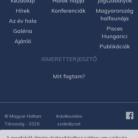
Kezdőlap
Halak napja
Jogszabályok
Hírek
Konferenciák
Magyarország
halfaunája
Az év hala
Pisces
Galéria
Hungarici
Ajánló
Publikációk
ISMERETTERJESZTŐ
Mit fogtam?
© Magyar Haltani
Adatkezelési
Társaság - 2026
szabályzat
A megfelelő élmény biztosításához sütikre van szükség.