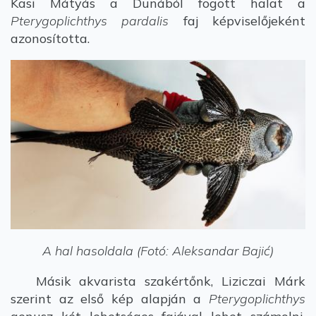
Kasi Mátyás a Dunából fogott halat a
Pterygoplichthys pardalis
faj képviselőjeként
azonosította.
A hal hasoldala (Fotó: Aleksandar Bajić)
Másik akvarista szakértőnk, Liziczai Márk
szerint az első kép alapján a
Pterygoplichthys