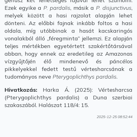
genusz két lehetséges fajával lehet számolni.
Ezek egyike a
P. pardalis
, másik a
P. disjunctivus
,
melyek között a hasi rajzolat alapján lehet
dönteni. Az előbbi fajnak inkább foltos a hasi
oldala, míg utóbbinak a hasát kacskaringós
vonalakból álló „féregminta” jellemzi. Ez alapján
teljes mértékben egyetértett szakértőtársával
abban, hogy ennek az eredetileg az Amazonas
vízgyűjtőjén élő mindenevő és páncélos
pikkelyekkel fedett testű vértesharcsának a
tudományos neve
Pterygoplichthys pardalis
.
Hivatkozás:
Harka Á. (2025): Vértesharcsa
(Pterygoplichthys pardalis) a Duna szerbiai
szakaszából. Halászat 118/4: 15.
2025-12-25 08:52:44