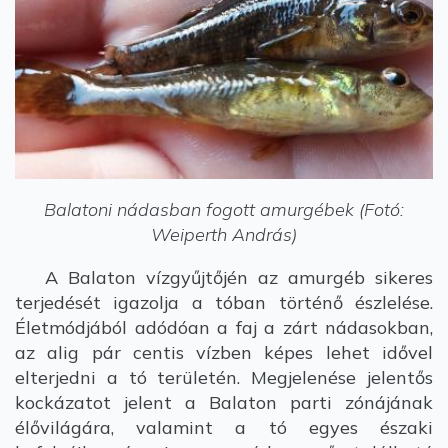
Balatoni nádasban fogott amurgébek (Fotó:
Weiperth András)
A Balaton vízgyűjtőjén az amurgéb sikeres
terjedését igazolja a tóban történő észlelése.
Életmódjából adódóan a faj a zárt nádasokban,
az alig pár centis vízben képes lehet idővel
elterjedni a tó területén. Megjelenése jelentős
kockázatot jelent a Balaton parti zónájának
élővilágára, valamint a tó egyes északi