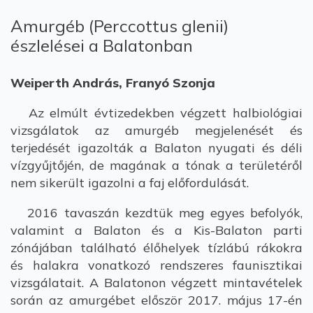
Amurgéb (Perccottus glenii)
észlelései a Balatonban
Weiperth András, Franyó Szonja
Az elmúlt évtizedekben végzett halbiológiai
vizsgálatok az amurgéb megjelenését és
terjedését igazolták a Balaton nyugati és déli
vízgyűjtőjén, de magának a tónak a területéről
nem sikerült igazolni a faj előfordulását.
2016 tavaszán kezdtük meg egyes befolyók,
valamint a Balaton és a Kis-Balaton parti
zónájában található élőhelyek tízlábú rákokra
és halakra vonatkozó rendszeres faunisztikai
vizsgálatait. A Balatonon végzett mintavételek
során az amurgébet először 2017. május 17-én