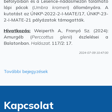
befolyóiban és a Lesence-nádasmezőn található
lápi pócok (
Umbra krameri
) állományára. A
kutatást az ÚNKP-2022-2-I-MATE/17, ÚNKP-23-
2-I-MATE-21 pályázatok támogatták.
Hivatkozás:
Weiperth A., Franyó Sz. (2024):
Amurgéb (
Perccottus glenii
) észlelései a
Balatonban.
Halászat
. 117/2: 17.
2024-07-09 10:47:00
További bejegyzések
Kapcsolat