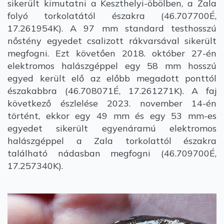
sikerült kimutatni a Keszthelyi-öbölben, a Zala
folyó torkolatától északra (46.707700É,
17.261954K). A 97 mm standard testhosszú
nőstény egyedet csalizott rákvarsával sikerült
megfogni. Ezt követően 2018. október 27-én
elektromos halászgéppel egy 58 mm hosszú
egyed került elő az előbb megadott ponttól
északabbra (46.708071É, 17.261271K). A faj
következő észlelése 2023. november 14-én
történt, ekkor egy 49 mm és egy 53 mm-es
egyedet sikerült egyenáramú elektromos
halászgéppel a Zala torkolattól északra
található nádasban megfogni (46.709700É,
17.257340K).