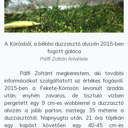
A Körösből, a békési duzzasztó alvizén 2015-ben
fogott galóca
Pálfi Zoltán felvétele
Pálfi Zoltánt megkerestem, aki további
információkat szolgáltatott az értékes fogásról.
2015-ben a Fekete-Körösön levonult áradás
után, enyhén zavaros, de tisztuló vízben
pergetett egy 9 cm-es wobblerrel a duzzasztó
alvizén a jobb parton, mintegy 35 méterre a
duzzasztótól. Napnyugta után, 21 óra tájékán
egy kapást követően egy 40-45 cm-es