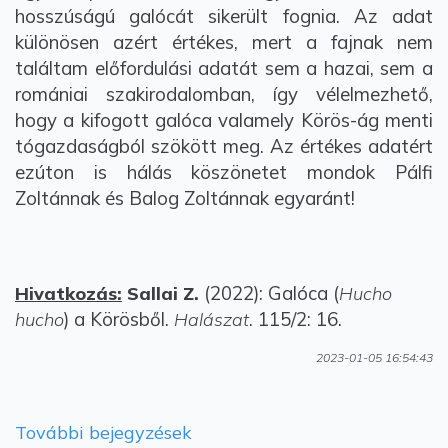
hosszúságú galócát sikerült fognia. Az adat
különösen azért értékes, mert a fajnak nem
találtam előfordulási adatát sem a hazai, sem a
romániai szakirodalomban, így vélelmezhető,
hogy a kifogott galóca valamely Körös-ág menti
tógazdaságból szökött meg. Az értékes adatért
ezúton is hálás köszönetet mondok Pálfi
Zoltánnak és Balog Zoltánnak egyaránt!
(2022): Galóca (
Hivatkozás:
Sallai Z.
Hucho
) a Körösből.
. 115/2: 16.
hucho
Halászat
2023-01-05 16:54:43
További bejegyzések