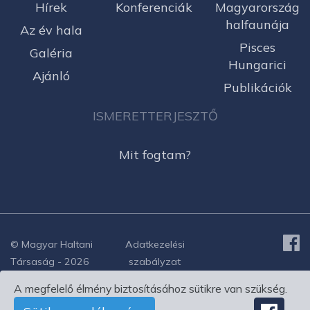
Hírek
Konferenciák
Magyarország
halfaunája
Az év hala
Pisces
Galéria
Hungarici
Ajánló
Publikációk
ISMERETTERJESZTŐ
Mit fogtam?
© Magyar Haltani
Adatkezelési
Társaság - 2026
szabályzat
A megfelelő élmény biztosításához sütikre van szükség.