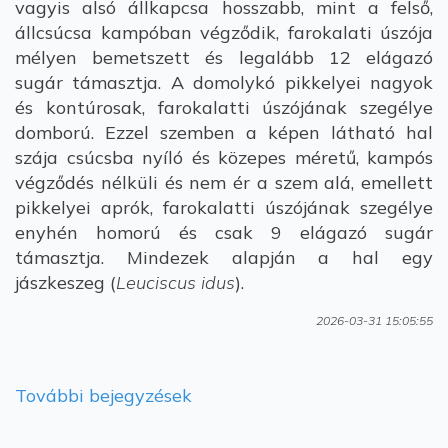
vagyis alsó állkapcsa hosszabb, mint a felső,
állcsúcsa kampóban végződik, farokalati úszója
mélyen bemetszett és legalább 12 elágazó
sugár támasztja. A domolykó pikkelyei nagyok
és kontúrosak, farokalatti úszójának szegélye
domború. Ezzel szemben a képen látható hal
szája csúcsba nyíló és közepes méretű, kampós
végződés nélküli és nem ér a szem alá, emellett
pikkelyei aprók, farokalatti úszójának szegélye
enyhén homorú és csak 9 elágazó sugár
támasztja. Mindezek alapján a hal egy
jászkeszeg (
Leuciscus idus
).
2026-03-31 15:05:55
További bejegyzések