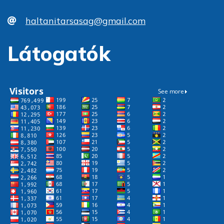
haltanitarsasag@gmail.com
Látogatók