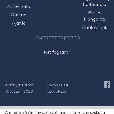
halfaunája
Az év hala
Pisces
Galéria
Hungarici
Ajánló
Publikációk
ISMERETTERJESZTŐ
Mit fogtam?
© Magyar Haltani
Adatkezelési
Társaság - 2026
szabályzat
A megfelelő élmény biztosításához sütikre van szükség.