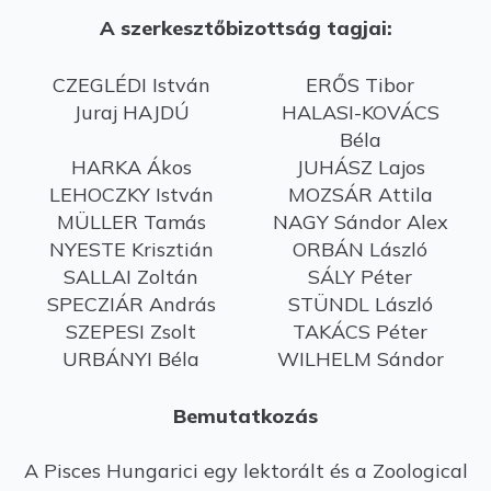
A szerkesztőbizottság tagjai:
CZEGLÉDI István
ERŐS Tibor
Juraj HAJDÚ
HALASI-KOVÁCS
Béla
HARKA Ákos
JUHÁSZ Lajos
LEHOCZKY István
MOZSÁR Attila
MÜLLER Tamás
NAGY Sándor Alex
NYESTE Krisztián
ORBÁN László
SALLAI Zoltán
SÁLY Péter
SPECZIÁR András
STÜNDL László
SZEPESI Zsolt
TAKÁCS Péter
URBÁNYI Béla
WILHELM Sándor
Bemutatkozás
A Pisces Hungarici egy lektorált és a Zoological