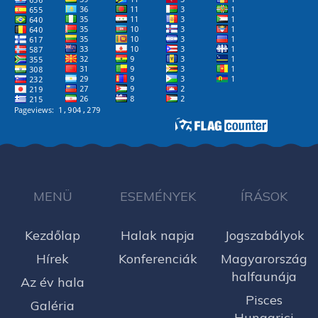
MENÜ
ESEMÉNYEK
ÍRÁSOK
Kezdőlap
Halak napja
Jogszabályok
Hírek
Konferenciák
Magyarország
halfaunája
Az év hala
Pisces
Galéria
Hungarici