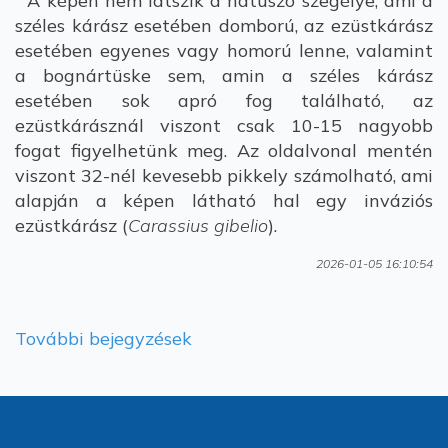
A képen nem látszik a hátúszó szegélye, ami a
széles kárász esetében domború, az ezüstkárász
esetében egyenes vagy homorú lenne, valamint
a bognártüske sem, amin a széles kárász
esetében sok apró fog található, az
ezüstkárásznál viszont csak 10-15 nagyobb
fogat figyelhetünk meg. Az oldalvonal mentén
viszont 32-nél kevesebb pikkely számolható, ami
alapján a képen látható hal egy inváziós
ezüstkárász (
Carassius gibelio
).
2026-01-05 16:10:54
További bejegyzések