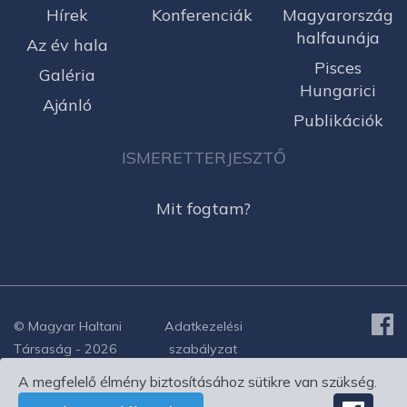
Hírek
Konferenciák
Magyarország
halfaunája
Az év hala
Pisces
Galéria
Hungarici
Ajánló
Publikációk
ISMERETTERJESZTŐ
Mit fogtam?
© Magyar Haltani
Adatkezelési
Társaság - 2026
szabályzat
A megfelelő élmény biztosításához sütikre van szükség.