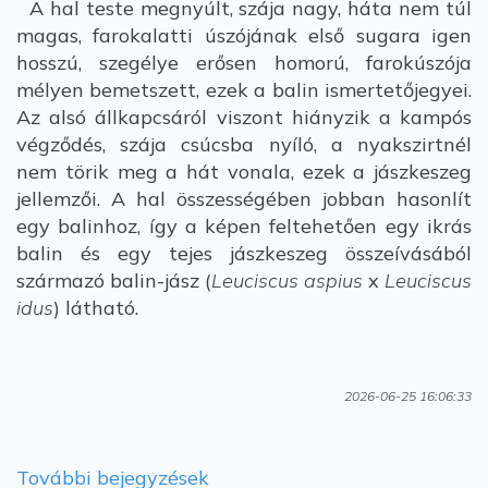
A hal teste megnyúlt, szája nagy, háta nem túl
magas, farokalatti úszójának első sugara igen
hosszú, szegélye erősen homorú, farokúszója
mélyen bemetszett, ezek a balin ismertetőjegyei.
Az alsó állkapcsáról viszont hiányzik a kampós
végződés, szája csúcsba nyíló, a nyakszirtnél
nem törik meg a hát vonala, ezek a jászkeszeg
jellemzői. A hal összességében jobban hasonlít
egy balinhoz, így a képen feltehetően egy ikrás
balin és egy tejes jászkeszeg összeívásából
származó balin-jász (
Leuciscus aspius
x
Leuciscus
idus
) látható.
2026-06-25 16:06:33
További bejegyzések