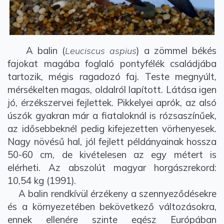
A balin (
) a zömmel békés
Leuciscus aspius
fajokat magába foglaló pontyfélék családjába
tartozik, mégis ragadozó faj. Teste megnyúlt,
mérsékelten magas, oldalról lapított. Látása igen
jó, érzékszervei fejlettek. Pikkelyei aprók, az alsó
úszók gyakran már a fiataloknál is rózsaszínűek,
az idősebbeknél pedig kifejezetten vörhenyesek.
Nagy növésű hal, jól fejlett példányainak hossza
50-60 cm, de kivételesen az egy métert is
elérheti. Az abszolút magyar horgászrekord:
10,54 kg (1991).
A balin rendkívül érzékeny a szennyeződésekre
és a környezetében bekövetkező változásokra,
ennek ellenére szinte egész Európában