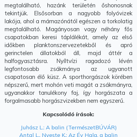
megtalálható, hazánk területén őshonosnak
tekintjük. Elsősorban a nagyobb folyóvizek
lakója, ahol a márnazónától egészen a torkolatig
megtalálható. Magányosan vagy néhány fős
csapatokban keresi táplálékát, amely az első
időkben planktonszervezetekből és apró
gerinctelen állatokból áll, majd áttér a
halfogyasztásra. Nyíltvízi ragadozó lévén
legfontosabb zsákmánya az ugyanott
csapatosan élő küsz. A sporthorgászok körében
népszerű, mert mohón veti magát a zsákmányra,
ugyanakkor tanulékony faj, így horgászata a
forgalmasabb horgászvizekben nem egyszerű.
Kapcsolódó írások:
Juhász L.: A balin (TermészetBÚVÁR)
Antal L., Nyeste K.: Az Év Hala, a balin