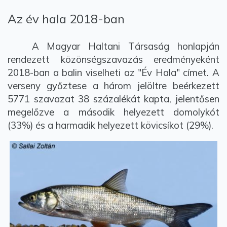
Az év hala 2018-ban
A Magyar Haltani Társaság honlapján
rendezett közönségszavazás eredményeként
2018-ban a balin viselheti az "Év Hala" címet. A
verseny győztese a három jelöltre beérkezett
5771 szavazat 38 százalékát kapta, jelentősen
megelőzve a második helyezett domolykót
(33%) és a harmadik helyezett kövicsíkot (29%).