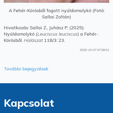
A Fehér-Körösből fogott nyúldomolykó (Fotó:
Sallai Zoltán)
Hivatkozás: Sallai Z., Juhász P. (2025):
Nyúldomolykó (
Leuciscus leuciscus
) a Fehér-
Körösből.
Halászat
118/3: 23.
2025-10-07 07:58:51
További bejegyzések
Kapcsolat