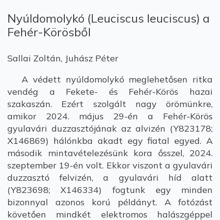
Nyúldomolykó (Leuciscus leuciscus) a
Fehér-Körösből
Sallai Zoltán, Juhász Péter
A védett nyúldomolykó meglehetősen ritka
vendég a Fekete- és Fehér-Körös hazai
szakaszán. Ezért szolgált nagy örömünkre,
amikor 2024. május 29-én a Fehér-Körös
gyulavári duzzasztójának az alvizén (Y823178;
X146869) hálónkba akadt egy fiatal egyed. A
második mintavételezésünk kora ősszel, 2024.
szeptember 19-én volt. Ekkor viszont a gyulavári
duzzasztó felvizén, a gyulavári híd alatt
(Y823698; X146334) fogtunk egy minden
bizonnyal azonos korú példányt. A fotózást
követően mindkét elektromos halászgéppel