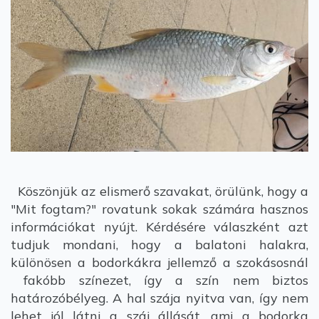
Köszönjük az elismerő szavakat, örülünk, hogy a
"Mit fogtam?" rovatunk sokak számára hasznos
információkat nyújt. Kérdésére válaszként azt
tudjuk mondani, hogy a balatoni halakra,
különösen a bodorkákra jellemző a szokásosnál
fakóbb színezet, így a szín nem biztos
határozóbélyeg. A hal szája nyitva van, így nem
lehet jól látni a száj állását, ami a bodorka