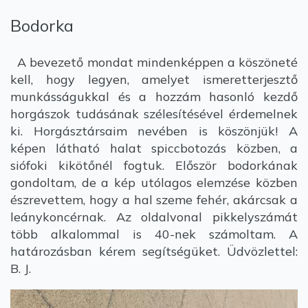
Bodorka
A bevezető mondat mindenképpen a köszöneté
kell, hogy legyen, amelyet ismeretterjesztő
munkásságukkal és a hozzám hasonló kezdő
horgászok tudásának szélesítésével érdemelnek
ki. Horgásztársaim nevében is köszönjük! A
képen látható halat spiccbotozás közben, a
siófoki kikötőnél fogtuk. Először bodorkának
gondoltam, de a kép utólagos elemzése közben
észrevettem, hogy a hal szeme fehér, akárcsak a
leánykoncérnak. Az oldalvonal pikkelyszámát
több alkalommal is 40-nek számoltam. A
határozásban kérem segítségüket. Üdvözlettel:
B. J.