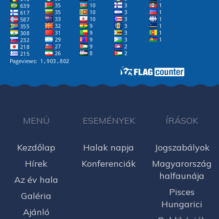
MENÜ
ESEMÉNYEK
ÍRÁSOK
Kezdőlap
Halak napja
Jogszabályok
Hírek
Konferenciák
Magyarország
halfaunája
Az év hala
Pisces
Galéria
Hungarici
Ajánló