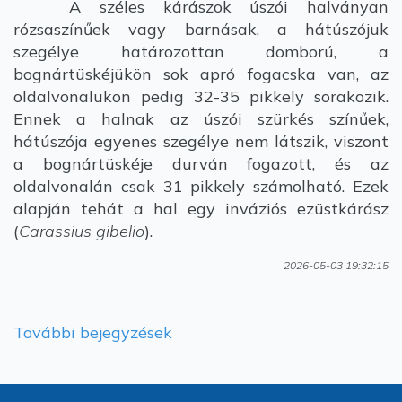
A széles kárászok úszói halványan
rózsaszínűek vagy barnásak, a hátúszójuk
szegélye határozottan domború, a
bognártüskéjükön sok apró fogacska van, az
oldalvonalukon pedig 32-35 pikkely sorakozik.
Ennek a halnak az úszói szürkés színűek,
hátúszója egyenes szegélye nem látszik, viszont
a bognártüskéje durván fogazott, és az
oldalvonalán csak 31 pikkely számolható. Ezek
alapján tehát a hal egy inváziós ezüstkárász
(
Carassius gibelio
).
2026-05-03 19:32:15
További bejegyzések