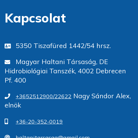
Kapcsolat
5350 Tiszafüred 1442/54 hrsz.
Magyar Haltani Társaság, DE
Hidrobiológiai Tanszék, 4002 Debrecen
Pf. 400
Nagy Sándor Alex,
+3652512900/22622
elnök
+36-20-352-0019
haltanitarsasag@gmail.com