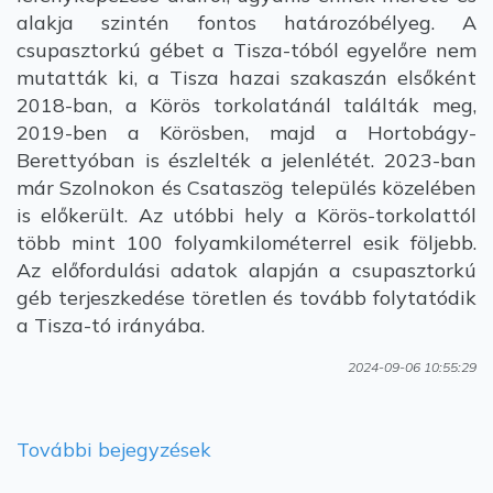
alakja szintén fontos határozóbélyeg. A
csupasztorkú gébet a Tisza-tóból egyelőre nem
mutatták ki, a Tisza hazai szakaszán elsőként
2018-ban, a Körös torkolatánál találták meg,
2019-ben a Körösben, majd a Hortobágy-
Berettyóban is észlelték a jelenlétét. 2023-ban
már Szolnokon és Csataszög település közelében
is előkerült. Az utóbbi hely a Körös-torkolattól
több mint 100 folyamkilométerrel esik följebb.
Az előfordulási adatok alapján a csupasztorkú
géb terjeszkedése töretlen és tovább folytatódik
a Tisza-tó irányába.
2024-09-06 10:55:29
További bejegyzések