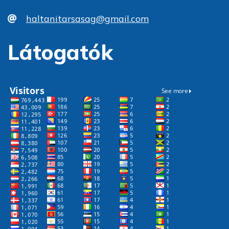
haltanitarsasag@gmail.com
Látogatók