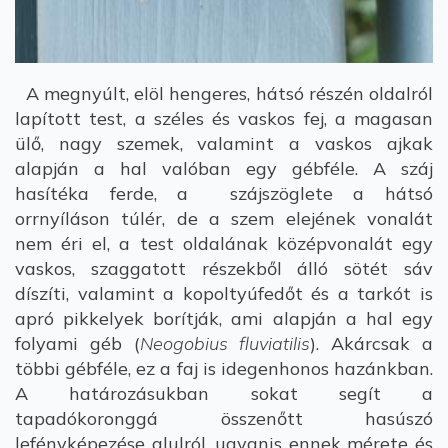
A megnyúlt, elöl hengeres, hátsó részén oldalról
lapított test, a széles és vaskos fej, a magasan
ülő, nagy szemek, valamint a vaskos ajkak
alapján a hal valóban egy gébféle. A száj
hasítéka ferde, a szájszöglete a hátsó
orrnyíláson túlér, de a szem elejének vonalát
nem éri el, a test oldalának középvonalát egy
vaskos, szaggatott részekből álló sötét sáv
díszíti, valamint a kopoltyúfedőt és a tarkót is
apró pikkelyek borítják, ami alapján a hal egy
folyami géb (
Neogobius fluviatilis
). Akárcsak a
többi gébféle, ez a faj is idegenhonos hazánkban.
A határozásukban sokat segít a
tapadókoronggá összenőtt hasúszó
lefényképezése alulról, ugyanis ennek mérete és