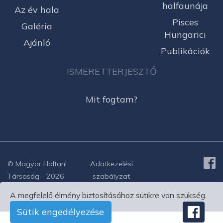
halfaunája
Az év hala
Pisces
Galéria
Hungarici
Ajánló
Publikációk
ISMERETTERJESZTŐ
Mit fogtam?
© Magyar Haltani
Adatkezelési
Társaság - 2026
szabályzat
A megfelelő élmény biztosításához sütikre van szükség.
Sütik engedélyezése