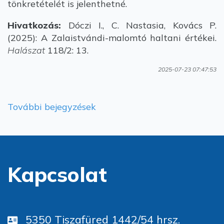
tönkretételét is jelenthetné.
Hivatkozás:
Dóczi I., C. Nastasia, Kovács P.
(2025): A Zalaistvándi-malomtó haltani értékei.
Halászat
118/2: 13.
2025-07-23 07:47:53
További bejegyzések
Kapcsolat
5350 Tiszafüred 1442/54 hrsz.