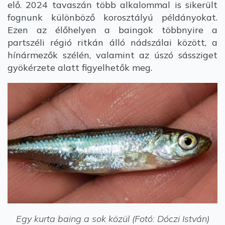
elő. 2024 tavaszán több alkalommal is sikerült
fognunk különböző korosztályú példányokat.
Ezen az élőhelyen a baingok többnyire a
partszéli régió ritkán álló nádszálai között, a
hínármezők szélén, valamint az úszó sássziget
gyökérzete alatt figyelhetők meg.
Egy kurta baing a sok közül (Fotó: Dóczi István)