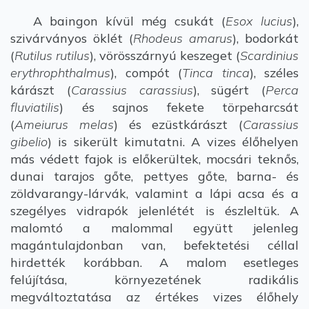
A baingon kívül még csukát (
Esox lucius
),
szivárványos öklét (
Rhodeus amarus
), bodorkát
(
Rutilus rutilus
), vörösszárnyú keszeget (
Scardinius
erythrophthalmus
), compót (
Tinca tinca
), széles
kárászt (
Carassius carassius
), sügért (
Perca
fluviatilis
) és sajnos fekete törpeharcsát
(
Ameiurus melas
) és ezüstkárászt (
Carassius
gibelio
) is sikerült kimutatni. A vizes élőhelyen
más védett fajok is előkerültek, mocsári teknős,
dunai tarajos gőte, pettyes gőte, barna- és
zöldvarangy-lárvák, valamint a lápi acsa és a
szegélyes vidrapók jelenlétét is észleltük. A
malomtó a malommal együtt jelenleg
magántulajdonban van, befektetési céllal
hirdették korábban. A malom esetleges
felújítása, környezetének radikális
megváltoztatása az értékes vizes élőhely