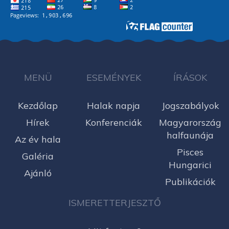
MENÜ
ESEMÉNYEK
ÍRÁSOK
Kezdőlap
Halak napja
Jogszabályok
Hírek
Konferenciák
Magyarország
halfaunája
Az év hala
Pisces
Galéria
Hungarici
Ajánló
Publikációk
ISMERETTERJESZTŐ