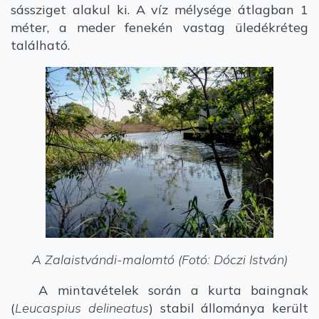
sássziget alakul ki. A víz mélysége átlagban 1
méter, a meder fenekén vastag üledékréteg
található.
A Zalaistvándi-malomtó (Fotó: Dóczi István)
A mintavételek során a kurta baingnak
(
Leucaspius delineatus
) stabil állománya került