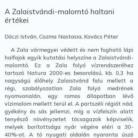
A Zalaistvándi-malomtó haltani
értékei
Dóczi István, Cozma Nastasia, Kovács Péter
A Zala vármegyei védett és nem fogható lápi
halfajok egyik kutatási helyszíne a Zalaistvándi-
malomtó. Ez a Zala folyó vízrendszeréhez
tartozó Natura 2000-es besorolású, kb. 0,3 ha
nagyságú élőhely Zalaistvánd falu mellett a
régi, szabályozatlan Zala folyó medrének
nyomvonalán, egy romos állapotban lévő
vízimalom mellett terül el. A partszéli régiót nád,
gyékény és sás jellemzi, míg a vízfelszín alatt
tenyésző növényzetet tócsagazok képviselik,
melyek borítottsága nyár végére eléri a 30-
40%-ot. A tó nyugati oldalán nyaranta úszó