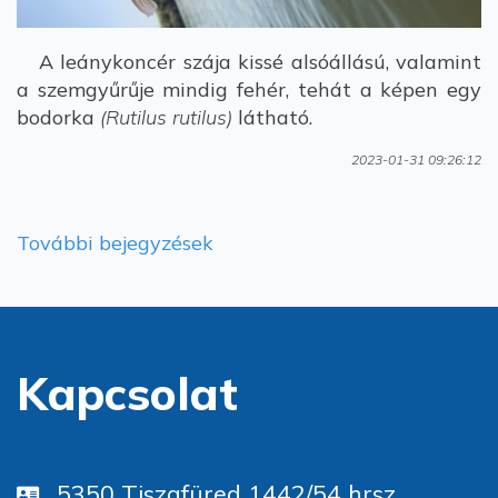
A leánykoncér szája kissé alsóállású, valamint
a szemgyűrűje mindig fehér, tehát a képen egy
bodorka
(Rutilus rutilus)
látható.
2023-01-31 09:26:12
További bejegyzések
Kapcsolat
5350 Tiszafüred 1442/54 hrsz.