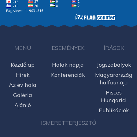
MENÜ
ESEMÉNYEK
ÍRÁSOK
Kezdőlap
Halak napja
Jogszabályok
Hírek
Konferenciák
Magyarország
halfaunája
Az év hala
Pisces
Galéria
Hungarici
Ajánló
Publikációk
ISMERETTERJESZTŐ