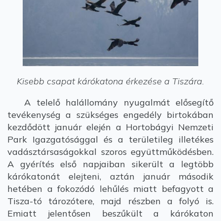
Kisebb csapat kárókatona érkezése a Tiszára.
A telelő halállomány nyugalmát elősegítő
tevékenység a szükséges engedély birtokában
kezdődött január elején a Hortobágyi Nemzeti
Park Igazgatósággal és a területileg illetékes
vadásztársaságokkal szoros együttműködésben.
A gyérítés első napjaiban sikerült a legtöbb
kárókatonát elejteni, aztán január második
hetében a fokozódó lehűlés miatt befagyott a
Tisza-tó tározótere, majd részben a folyó is.
Emiatt jelentősen beszűkült a kárókaton