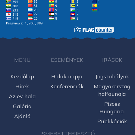
MENÜ
ESEMÉNYEK
ÍRÁSOK
Kezdőlap
Halak napja
Jogszabályok
Hírek
Konferenciák
Magyarország
halfaunája
Az év hala
Pisces
Galéria
Hungarici
Ajánló
Publikációk
ISMERETTERJESZTŐ