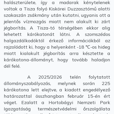
halászterülete, így a madarak kénytelenek
voltak a Tisza folyó Kiskörei Duzzasztómű alatti
szakaszán zsákmány után kutatni, ugyanis ott a
jelentős vízmozgás miatt nem alakult ki zárt
jégborítás. A Tisza-tó térségében ekkor alig
lehetett kárókatonát látni. A szomszédos
halgazdálkodóktól érkező információkból az
rajzolódott ki, hogy a helyenként -18 ℃-os hideg
miatt kialakult jégborítás arra késztette a
kárókatona-állományt, hogy tovább haladjon
dél felé.
A 2025/2026 telén folytatott
állományszabályozás, melynek során 225
kárókatona lett elejtve, a kiadott engedélyező
határozattal összhangban február 15-én ért
véget. Ezalatt a Hortobágyi Nemzeti Park
Igazgatóság természetvédelmi őrszolgálata