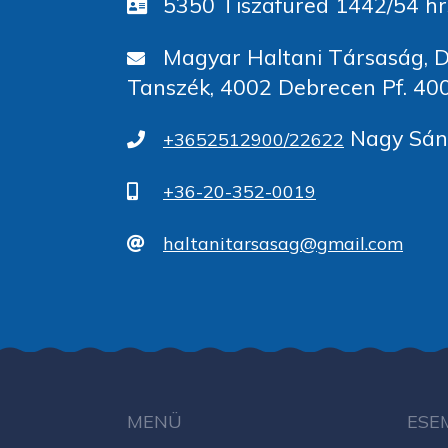
5350 Tiszafüred 1442/54 hr
Magyar Haltani Társaság, D
Tanszék, 4002 Debrecen Pf. 40
Nagy Sánd
+3652512900/22622
+36-20-352-0019
haltanitarsasag@gmail.com
MENÜ
ESE