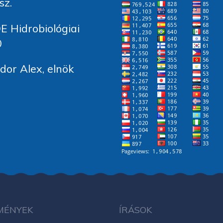
sz.
E Hidrobiológiai
0
or Alex, elnök
MÉNYEK
ÍRÁSOK