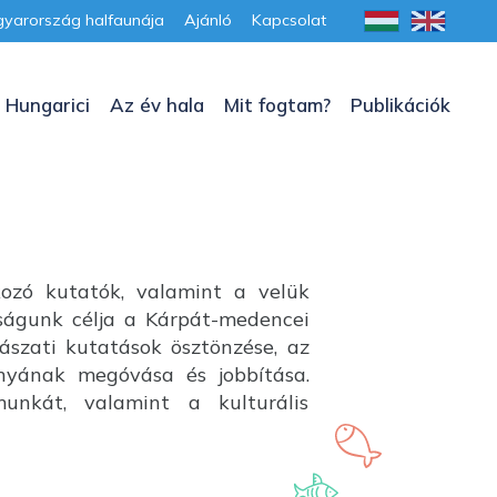
yarország halfaunája
Ajánló
Kapcsolat
 Hungarici
Az év hala
Mit fogtam?
Publikációk
kozó kutatók, valamint a velük
aságunk célja a Kárpát-medencei
lászati kutatások ösztönzése, az
ányának megóvása és jobbítása.
unkát, valamint a kulturális