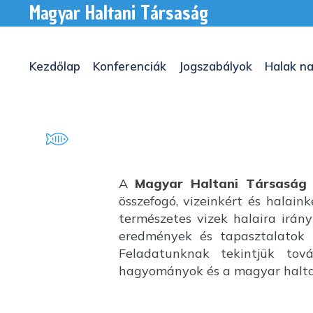
Magyar Haltani Társaság
Kezdőlap
Konferenciák
Jogszabályok
Halak na
A
Magyar Haltani Társaság
összefogó, vizeinkért és halai
természetes vizek halaira irány
eredmények és tapasztalatok k
Feladatunknak tekintjük tov
hagyományok és a magyar haltan