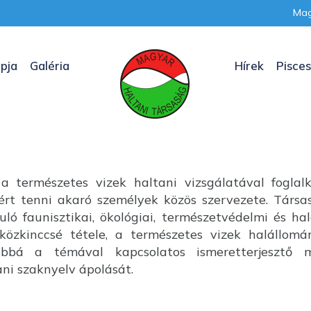
Mag
pja
Galéria
Hírek
Pisces
a természetes vizek haltani vizsgálatával foglal
nkért tenni akaró személyek közös szervezete. Társ
uló faunisztikai, ökológiai, természetvédelmi és ha
özkinccsé tétele, a természetes vizek halállom
ábbá a témával kapcsolatos ismeretterjesztő m
i szaknyelv ápolását.