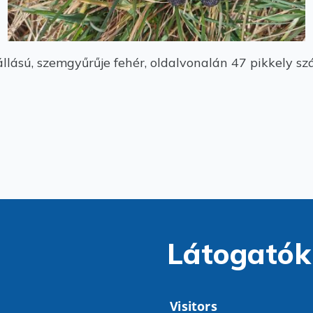
állású, szemgyűrűje fehér, oldalvonalán 47 pikkely s
Látogatók