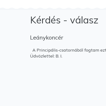
Kérdés - válasz
Leánykoncér
A Principális-csatornából fogtam ez
Üdvözlettel: B. I.