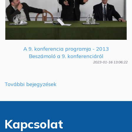
A 9. konferencia programja - 2013
Beszámoló a 9. konferenciáról
2023-01-16 13:06:22
További bejegyzések
Kapcsolat