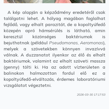
A kép alapján a képződmény eredetéről csak
találgatni lehet. A hólyag magában foglalhat
fejlődő, vagy elhalt parazitát, de a kopoltyúfedő
közepén apró hámsérülés is látható, amin
keresztül közönséges baktériumok is
bejuthatnak (például
Pseudomonas, Aeromonas
),
melyek a szövetekben könnyen invazívvá
válnak. A duzzanatot ilyenkor az élő és elhalt
baktériumok, valamint az elhalt szöveti massza
(genny) tölti ki. Ha az adott vízterületen a
balinokon halmozottan fordul elő ez a
kopoltyúfedő-elváltozás, érdemes laboratóriumi
vizsgálatot végeztetni.
2026-03-30 17:17:53