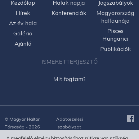
Kezdőlap
Halak napja
Jogszabályok
Hírek
Konferenciák
Magyarország
halfaunája
Az év hala
Pisces
Galéria
Hungarici
Ajánló
Publikációk
ISMERETTERJESZTŐ
Mit fogtam?
© Magyar Haltani
Adatkezelési
Társaság - 2026
szabályzat
A megfelelő élmény biztosításához sütikre van szükség.