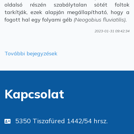
oldalsó részén szabálytalan sötét foltok
tarkítják, ezek alapján megállapítható, hogy a
fogott hal egy folyami géb
(Neogobius fluviatilis)
.
2023-01-31 09:42:34
További bejegyzések
Kapcsolat
5350 Tiszafüred 1442/54 hrsz.