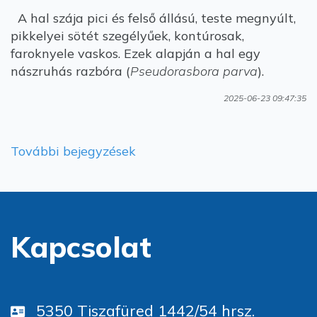
A hal szája pici és felső állású, teste megnyúlt,
pikkelyei sötét szegélyűek, kontúrosak,
faroknyele vaskos. Ezek alapján a hal egy
nászruhás razbóra (
Pseudorasbora parva
).
2025-06-23 09:47:35
További bejegyzések
Kapcsolat
5350 Tiszafüred 1442/54 hrsz.