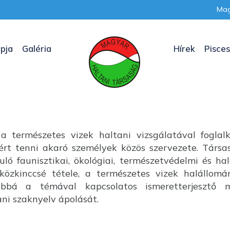
Mag
pja
Galéria
Hírek
Pisces
a természetes vizek haltani vizsgálatával foglal
nkért tenni akaró személyek közös szervezete. Társ
uló faunisztikai, ökológiai, természetvédelmi és ha
özkinccsé tétele, a természetes vizek halállom
ábbá a témával kapcsolatos ismeretterjesztő m
i szaknyelv ápolását.