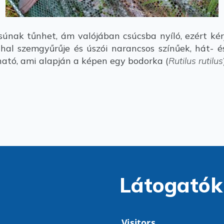
súnak tűnhet, ám valójában csúcsba nyíló, ezért kér
A hal szemgyűrűje és úszói narancsos színűek, hát-
ható, ami alapján a képen egy bodorka (
Rutilus rutilus
Látogatók