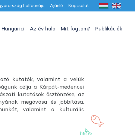
yarország halfaunája
Ajánló
Kapcsolat
 Hungarici
Az év hala
Mit fogtam?
Publikációk
kozó kutatók, valamint a velük
aságunk célja a Kárpát-medencei
lászati kutatások ösztönzése, az
ányának megóvása és jobbítása.
unkát, valamint a kulturális