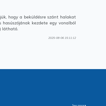
jük, hogy a beküldésre szánt halakat
 és hasúszójának kezdete egy vonalból
) látható.
2025-08-06 15:11:12