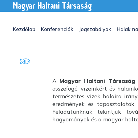
Magyar Haltani Társaság
Kezdőlap
Konferenciák
Jogszabályok
Halak na
A
Magyar Haltani Társaság
összefogó, vizeinkért és halai
természetes vizek halaira irány
eredmények és tapasztalatok k
Feladatunknak tekintjük tov
hagyományok és a magyar haltan