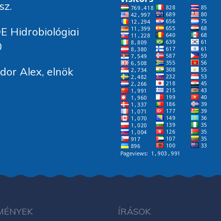
sz.
E Hidrobiológiai
0
or Alex, elnök
MÉNYEK
ÍRÁSOK