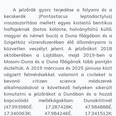
A jelzőrák gyors terjedése a folyami és a
kecskerák (Pontastacus leptodactylus)
visszaszorítása mellett egyes kistestű bentikus
halfajoknak (botos kölönte, halványfoltú küllő,
magyar és német bucó) a Duna főágában és a
Szigetköz vízrendszerében élő állományaira is
közvetlen veszélyt jelent. A jelzőrákot 2018
októberében a Lajtában, majd 2019-ben a
Mosoni-Duna és a Duna főágának több pontján
észleltük. A 2019 márciusa és 2025 júniusa közt
végzett felmérésekkel, valamint a civileket is
bevonó citizen science módszerek
alkalmazásával a következő helyeken sikerült
kimutatni a jelzőrákot a Dunában és a hozzá
kapcsolódó mellékágakban: Dunakilitinél
(47.993980É, 17.287428K; 47.984888É,
17.340063K; 47.984246É, 17.341512K;