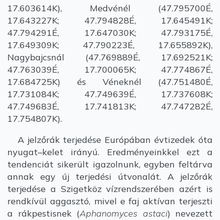
17.603614K), Medvénél (47.795700É,
17.643227K; 47.794828É, 17.645491K;
47.794291É, 17.647030K; 47.793175É,
17.649309K; 47.790223É, 17.655892K),
Nagybajcsnál (47.769889É, 17.692521K;
47.763039É, 17.700065K; 47.774867É,
17.684725K) és Véneknél (47.751480É,
17.731084K; 47.749639É, 17.737608K;
47.749683É, 17.741813K; 47.747282É,
17.754807K).
A jelzőrák terjedése Európában évtizedek óta
nyugat–kelet irányú. Eredményeinkkel ezt a
tendenciát sikerült igazolnunk, egyben feltárva
annak egy új terjedési útvonalát. A jelzőrák
terjedése a Szigetköz vízrendszerében azért is
rendkívül aggasztó, mivel e faj aktívan terjeszti
a rákpestisnek (
Aphanomyces astaci
) nevezett