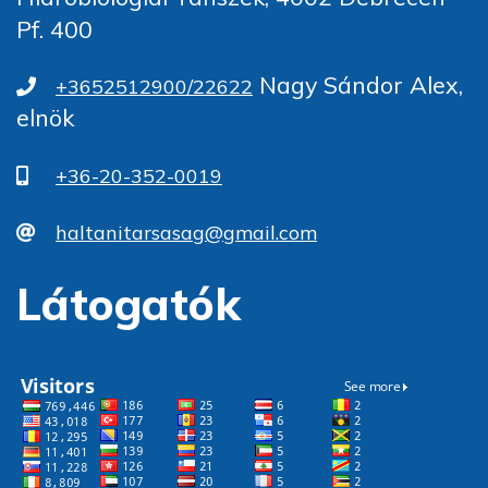
Pf. 400
Nagy Sándor Alex,
+3652512900/22622
elnök
+36-20-352-0019
haltanitarsasag@gmail.com
Látogatók