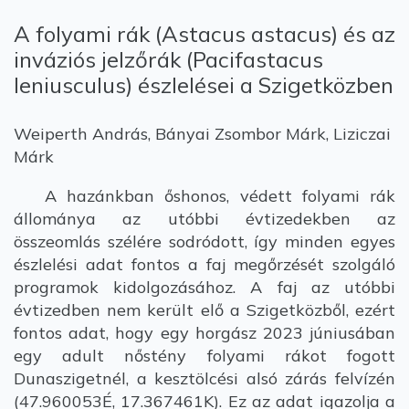
A folyami rák (Astacus astacus) és az
inváziós jelzőrák (Pacifastacus
leniusculus) észlelései a Szigetközben
Weiperth András, Bányai Zsombor Márk, Liziczai
Márk
A hazánkban őshonos, védett folyami rák
állománya az utóbbi évtizedekben az
összeomlás szélére sodródott, így minden egyes
észlelési adat fontos a faj megőrzését szolgáló
programok kidolgozásához. A faj az utóbbi
évtizedben nem került elő a Szigetközből, ezért
fontos adat, hogy egy horgász 2023 júniusában
egy adult nőstény folyami rákot fogott
Dunaszigetnél, a kesztölcési alsó zárás felvízén
(47.960053É, 17.367461K). Ez az adat igazolja a