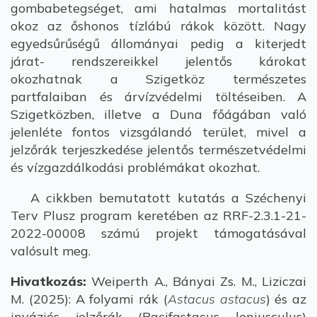
gombabetegséget, ami hatalmas mortalitást
okoz az őshonos tízlábú rákok között. Nagy
egyedsűrűségű állományai pedig a kiterjedt
járat- rendszereikkel jelentős károkat
okozhatnak a Szigetköz természetes
partfalaiban és árvízvédelmi töltéseiben. A
Szigetközben, illetve a Duna főágában való
jelenléte fontos vizsgálandó terület, mivel a
jelzőrák terjeszkedése jelentős természetvédelmi
és vízgazdálkodási problémákat okozhat.
A cikkben bemutatott kutatás a Széchenyi
Terv Plusz program keretében az RRF-2.3.1-21-
2022-00008 számú projekt támogatásával
valósult meg.
Hivatkozás:
Weiperth A., Bányai Zs. M., Liziczai
M. (2025): A folyami rák (
Astacus astacus
) és az
inváziós jelzőrák (Pacifastacus leniusculus)