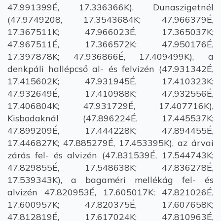
47.991399É, 17.336366K), Dunaszigetnél
(47.9749208, 17.3543684K; 47.966379É,
17.367511K; 47.966023É, 17.365037K;
47.967511É, 17.366572K; 47.950176É,
17.397878K; 47.936866É, 17.409499K), a
denkpáli hallépcső al- és felvizén (47.931342É,
17.415602K; 47.931945É, 17.410323K;
47.932649É, 17.410988K; 47.932556É,
17.406804K; 47.931729É, 17.407716K),
Kisbodaknál (47.896224É, 17.445537K;
47.899209É, 17.444228K; 47.894455É,
17.446827K; 47.885279É, 17.453395K), az árvai
zárás fel- és alvizén (47.831539É, 17.544743K;
47.829855É, 17.548638K; 47.836278É,
17.539343K), a bagaméri mellékág fel- és
alvizén 47.820953É, 17.605017K; 47.821026É,
17.600957K; 47.820375É, 17.607658K;
47.812819É, 17.617024K; 47.810963É,