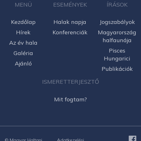
MENÜ
ESEMÉNYEK
ÍRÁSOK
Kezdőlap
Halak napja
Jogszabályok
Hírek
Konferenciák
Magyarország
halfaunája
Az év hala
Pisces
Galéria
Hungarici
Ajánló
Publikációk
ISMERETTERJESZTŐ
Mit fogtam?
© Magyar Haltani
Adatkezelési