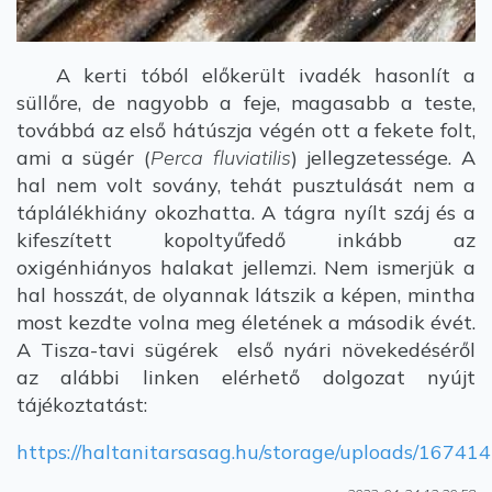
A kerti tóból előkerült ivadék hasonlít a
süllőre, de nagyobb a feje, magasabb a teste,
továbbá az első hátúszja végén ott a fekete folt,
ami a sügér (
Perca fluviatilis
) jellegzetessége. A
hal nem volt sovány, tehát pusztulását nem a
táplálékhiány okozhatta. A tágra nyílt száj és a
kifeszített kopoltyűfedő inkább az
oxigénhiányos halakat jellemzi. Nem ismerjük a
hal hosszát, de olyannak látszik a képen, mintha
most kezdte volna meg életének a második évét.
A Tisza-tavi sügérek első nyári növekedéséről
az alábbi linken elérhető dolgozat nyújt
tájékoztatást:
https://haltanitarsasag.hu/storage/uploads/1674