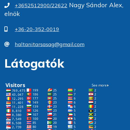
Nagy Sándor Alex,
+3652512900/22622
elnök
+36-20-352-0019
haltanitarsasag@gmail.com
Látogatók