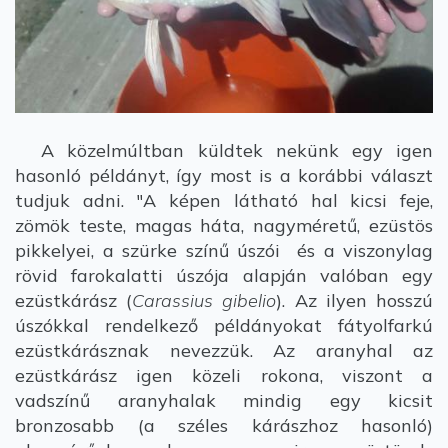
A közelmúltban küldtek nekünk egy igen
hasonló példányt, így most is a korábbi választ
tudjuk adni. "A képen látható hal kicsi feje,
zömök teste, magas háta, nagyméretű, ezüstös
pikkelyei, a szürke színű úszói és a viszonylag
rövid farokalatti úszója alapján valóban egy
ezüstkárász (
Carassius gibelio
). Az ilyen hosszú
úszókkal rendelkező példányokat fátyolfarkú
ezüstkárásznak nevezzük. Az aranyhal az
ezüstkárász igen közeli rokona, viszont a
vadszínű aranyhalak mindig egy kicsit
bronzosabb (a széles kárászhoz hasonló)