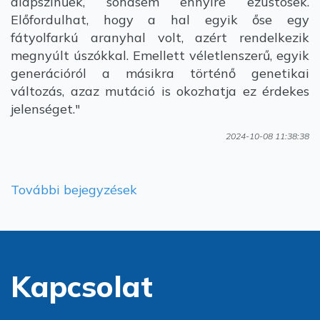
alapszínűek, sohasem ennyire ezüstösek.
Előfordulhat, hogy a hal egyik őse egy
fátyolfarkú aranyhal volt, azért rendelkezik
megnyúlt úszókkal. Emellett véletlenszerű, egyik
generációról a másikra történő genetikai
változás, azaz mutáció is okozhatja ez érdekes
jelenséget."
2024-10-08 11:38:38
További bejegyzések
Kapcsolat