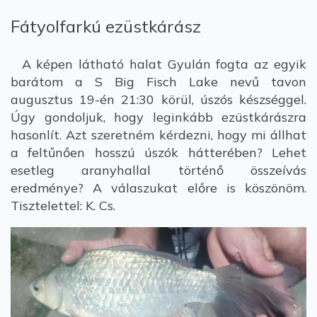
Fátyolfarkú ezüstkárász
A képen látható halat Gyulán fogta az egyik
barátom a S Big Fisch Lake nevű tavon
augusztus 19-én 21:30 körül, úszós készséggel.
Úgy gondoljuk, hogy leginkább ezüstkárászra
hasonlít. Azt szeretném kérdezni, hogy mi állhat
a feltűnően hosszú úszók hátterében? Lehet
esetleg aranyhallal történő összeívás
eredménye? A válaszukat előre is köszönöm.
Tisztelettel: K. Cs.