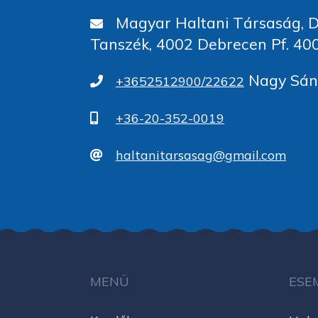
Magyar Haltani Társaság, D
Tanszék, 4002 Debrecen Pf. 40
Nagy Sánd
+3652512900/22622
+36-20-352-0019
haltanitarsasag@gmail.com
MENÜ
ESE