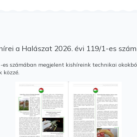
írei a Halászat 2026. évi 119/1-es szám
-es számában megjelent kishíreink technikai okokbó
k közzé.