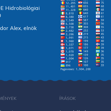
E Hidrobiológiai
0
or Alex, elnök
MÉNYEK
ÍRÁSOK