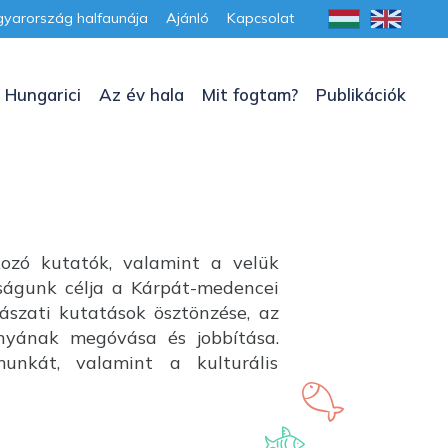
yarország halfaunája
Ajánló
Kapcsolat
 Hungarici
Az év hala
Mit fogtam?
Publikációk
kozó kutatók, valamint a velük
aságunk célja a Kárpát-medencei
lászati kutatások ösztönzése, az
ányának megóvása és jobbítása.
unkát, valamint a kulturális