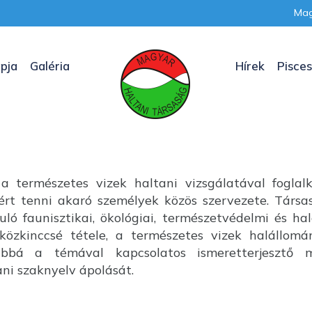
Mag
pja
Galéria
Hírek
Pisces
a természetes vizek haltani vizsgálatával foglal
nkért tenni akaró személyek közös szervezete. Társ
uló faunisztikai, ökológiai, természetvédelmi és ha
özkinccsé tétele, a természetes vizek halállom
ábbá a témával kapcsolatos ismeretterjesztő m
i szaknyelv ápolását.