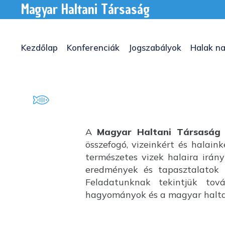
Magyar Haltani Társaság
Kezdőlap
Konferenciák
Jogszabályok
Halak na
A
Magyar Haltani Társaság
összefogó, vizeinkért és halai
természetes vizek halaira irány
eredmények és tapasztalatok k
Feladatunknak tekintjük tov
hagyományok és a magyar haltan