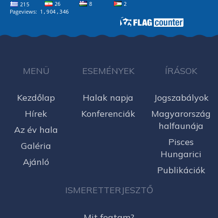
MENÜ
ESEMÉNYEK
ÍRÁSOK
Kezdőlap
Halak napja
Jogszabályok
Hírek
Konferenciák
Magyarország
halfaunája
Az év hala
Pisces
Galéria
Hungarici
Ajánló
Publikációk
ISMERETTERJESZTŐ
Mit fogtam?