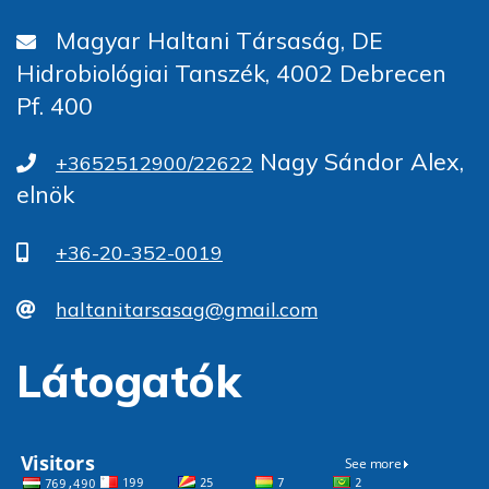
Magyar Haltani Társaság, DE
Hidrobiológiai Tanszék, 4002 Debrecen
Pf. 400
Nagy Sándor Alex,
+3652512900/22622
elnök
+36-20-352-0019
haltanitarsasag@gmail.com
Látogatók