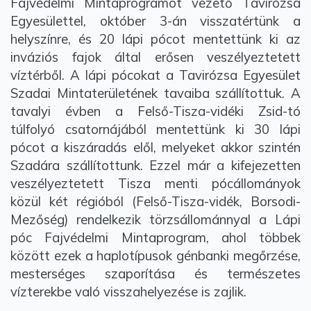
Fajvédelmi Mintaprogramot vezető Tavirózsa
Egyesülettel, október 3-án visszatértünk a
helyszínre, és 20 lápi pócot mentettünk ki az
inváziós fajok által erősen veszélyeztetett
víztérből. A lápi pócokat a Tavirózsa Egyesület
Szadai Mintaterületének tavaiba szállítottuk. A
tavalyi évben a Felső-Tisza-vidéki Zsid-tó
túlfolyó csatornájából mentettünk ki 30 lápi
pócot a kiszáradás elől, melyeket akkor szintén
Szadára szállítottunk. Ezzel már a kifejezetten
veszélyeztetett Tisza menti pócállományok
közül két régióból (Felső-Tisza-vidék, Borsodi-
Mezőség) rendelkezik törzsállománnyal a Lápi
póc Fajvédelmi Mintaprogram, ahol többek
között ezek a haplotípusok génbanki megőrzése,
mesterséges szaporítása és természetes
vízterekbe való visszahelyezése is zajlik.