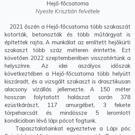
Hejő-főcsatorna
Nyeste Krisztián felvétele
2021 őszén a Hejő-főcsatorna több szakaszát
kotorták, betonozták és több műtárgyat is
építettek rajta. A munkálat az említett hejőkürti
szakaszt több száz méteren érintette. Ezt
követően 2022 szeptemberében visszatértünk a
helyszínre. Az idei aszályos időszak
következtében a Hejő-főcsatorna több helyütt
kiszáradt, és a vizsgált szakaszt is drasztikusan
alacsony vízállás jellemezte. A 150 méter
hosszan folytatott halászat során 378
ezüstkárászt, 117 amurgébet, 3 fekete
törpeharcsát és mindössze 5 leromlott
kondícióban lévő lápi pócot fogtunk.
Tapasztalatainkat egyeztetve a Lápi póc