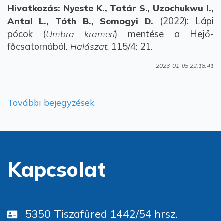
Hivatkozás:
Nyeste K., Tatár S., Uzochukwu I.,
(2022): Lápi
Antal L., Tóth B., Somogyi D.
pócok (
) mentése a Hejő-
Umbra krameri
főcsatornából.
115/4: 21.
Halászat.
2023-01-05 22:18:41
További bejegyzések
Kapcsolat
5350 Tiszafüred 1442/54 hrsz.