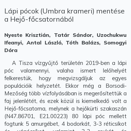
Lápi pócok (Umbra krameri) mentése
a Hejő-főcsatornából
Nyeste Krisztián, Tatár Sándor, Uzochukwu
Ifeanyi, Antal László, Tóth Balázs, Somogyi
Dóra
A Tisza vízgyűjtő területén 2019-ben a lápi
póc valamennyi, valaha ismert lelőhelyét
felkerestük, hogy megvizsgáljuk az egyes
populációik helyzetét. Ekkor még a Borsodi-
Mezőség több vízfolyásában is megerősítettük a
faj jelenlétét, és ezek közül is kiemelkedő volt a
Hejő-főcsatorna, melynek a hejőkürti szakaszán
(N47.86701, E21.00223) 80 lápi póc mellett
fogtunk 5 amurgébet, 4 bodorkát, 3-3 réticsíkot